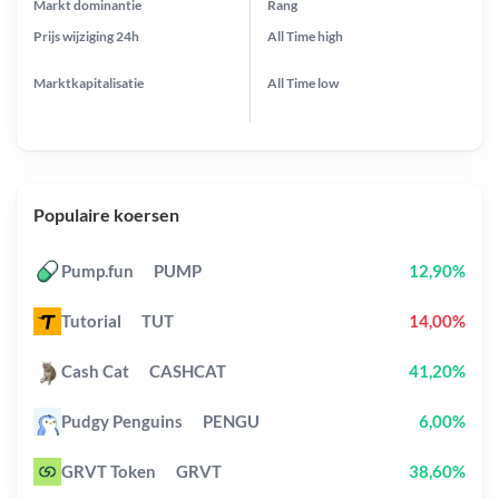
Markt dominantie
Rang
Prijs wijziging
24h
All Time
high
Marktkapitalisatie
All Time
low
Populaire koersen
Pump.fun
PUMP
12,90%
Tutorial
TUT
14,00%
Cash Cat
CASHCAT
41,20%
Pudgy Penguins
PENGU
6,00%
GRVT Token
GRVT
38,60%