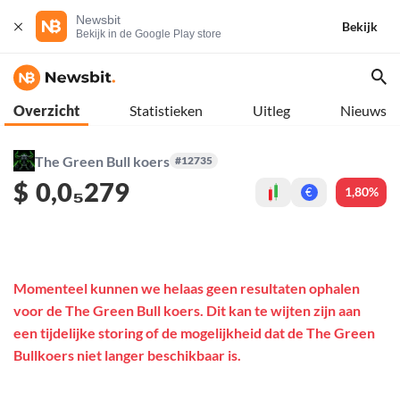
Newsbit
Bekijk
Bekijk in de Google Play store
Overzicht
Statistieken
Uitleg
Nieuws
The Green Bull koers
#12735
$
0,0₅279
1,80%
€
Momenteel kunnen we helaas geen resultaten ophalen
voor de The Green Bull koers. Dit kan te wijten zijn aan
een tijdelijke storing of de mogelijkheid dat de The Green
Bullkoers niet langer beschikbaar is.