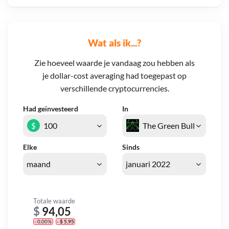
Wat als ik...?
Zie hoeveel waarde je vandaag zou hebben als
je dollar-cost averaging had toegepast op
verschillende cryptocurrencies.
Had geïnvesteerd
In
$
Elke
Sinds
Totale waarde
$
94,05
- 0,00%
- $ 5,95