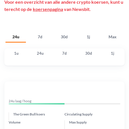
Voor een overzicht van alle andere crypto koersen, kunt u
terecht op de
koersenpagina
van Newsbit.
24u
7d
30d
1j
Max
1u
24u
7d
30d
1j
24u laag / hoog
The Green Bull koers
Circulating Supply
Volume
Max Supply