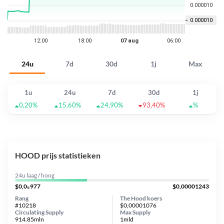
24u
7d
30d
1j
Max
1u
24u
7d
30d
1j
0,20%
15,60%
24,90%
93,40%
%
HOOD prijs statistieken
24u laag / hoog
$0,0₅977
$0,00001243
Rang
The Hood koers
#10218
$0,00001076
Circulating Supply
Max Supply
914.85mln
1mld