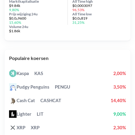
Marktkapitalisatie
All Time
high
$9.84k
$0,0003097
9,80%
96,53%
Prijs wijziging
24u
All Time
low
$0,0₆9600
$0,0₅819
15,60%
31,25%
Volume 24u
$1.86k
Populaire koersen
Kaspa
KAS
2,00%
Pudgy Penguins
PENGU
3,50%
Cash Cat
CASHCAT
14,40%
Lighter
LIT
9,00%
XRP
XRP
2,30%