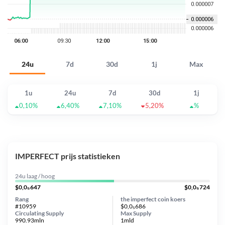
24u
7d
30d
1j
Max
1u
24u
7d
30d
1j
0,10%
6,40%
7,10%
5,20%
%
IMPERFECT prijs statistieken
24u laag / hoog
$0,0₅647
$0,0₅724
Rang
the imperfect coin koers
#10959
$0,0₅686
Circulating Supply
Max Supply
990.93mln
1mld