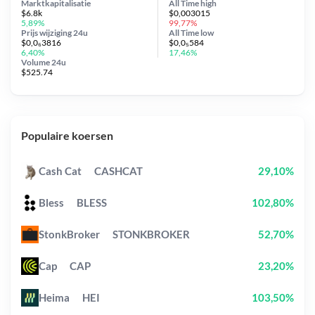
Marktkapitalisatie
All Time
high
$6.8k
$0,003015
5,89%
99,77%
Prijs wijziging
24u
All Time
low
$0,0₆3816
$0,0₅584
6,40%
17,46%
Volume 24u
$525.74
Populaire koersen
Cash Cat
CASHCAT
29,10%
Bless
BLESS
102,80%
StonkBroker
STONKBROKER
52,70%
Cap
CAP
23,20%
Heima
HEI
103,50%