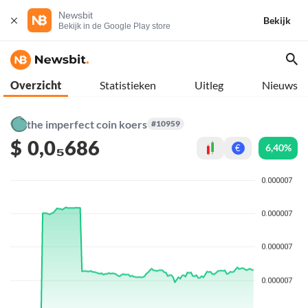
Newsbit
Bekijk
Bekijk in de Google Play store
Overzicht
Statistieken
Uitleg
Nieuws
the imperfect coin koers
#10959
$
0,0₅686
6,40%
€