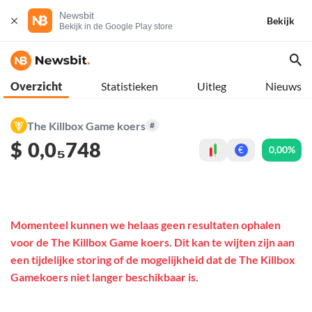
Newsbit
Bekijk
Bekijk in de Google Play store
Overzicht
Statistieken
Uitleg
Nieuws
The Killbox Game koers
#
$
0,0₅748
0,00%
€
Momenteel kunnen we helaas geen resultaten ophalen
voor de The Killbox Game koers. Dit kan te wijten zijn aan
een tijdelijke storing of de mogelijkheid dat de The Killbox
Gamekoers niet langer beschikbaar is.