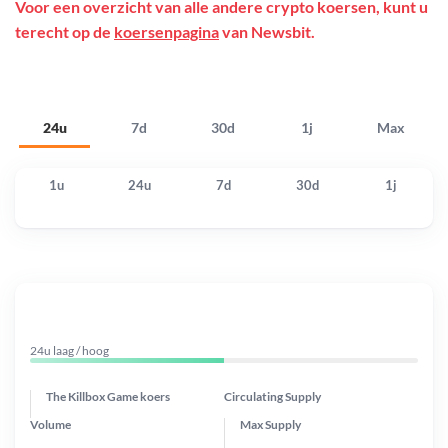
Voor een overzicht van alle andere crypto koersen, kunt u
terecht op de
koersenpagina
van Newsbit.
24u
7d
30d
1j
Max
1u
24u
7d
30d
1j
24u laag / hoog
The Killbox Game koers
Circulating Supply
Volume
Max Supply