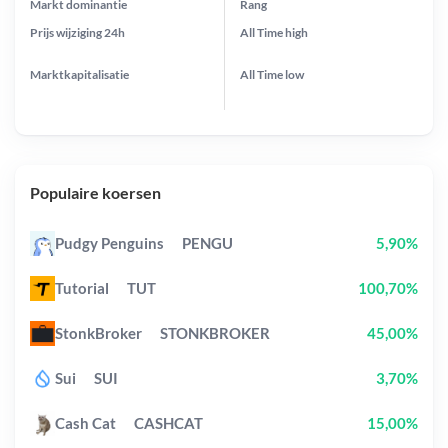
Markt dominantie
Rang
Prijs wijziging
24h
All Time
high
Marktkapitalisatie
All Time
low
Populaire koersen
Pudgy Penguins
PENGU
5,90%
Tutorial
TUT
100,70%
StonkBroker
STONKBROKER
45,00%
Sui
SUI
3,70%
Cash Cat
CASHCAT
15,00%