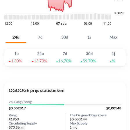
24u
7d
30d
1j
Max
1u
24u
7d
30d
1j
1,30%
13,70%
16,70%
59,70%
%
OGDOGE prijs statistieken
24u laag / hoog
$0,002817
$0,00348
Rang
The Original Doge koers
#1950
$0,003144
Circulating Supply
Max Supply
873.86mln
1mld