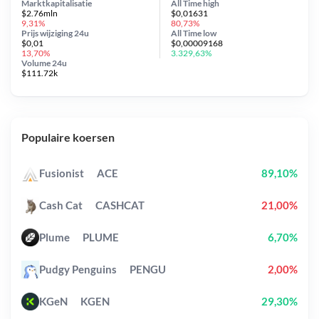
Marktkapitalisatie
All Time
high
$2.76mln
$0,01631
9,31%
80,73%
Prijs wijziging
24u
All Time
low
$0,01
$0,00009168
13,70%
3.329,63%
Volume 24u
$111.72k
Populaire koersen
Fusionist
ACE
89,10%
Cash Cat
CASHCAT
21,00%
Plume
PLUME
6,70%
Pudgy Penguins
PENGU
2,00%
KGeN
KGEN
29,30%