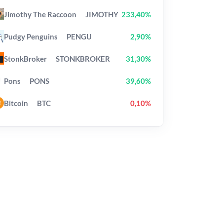
Jimothy The Raccoon
JIMOTHY
233,40%
Pudgy Penguins
PENGU
2,90%
StonkBroker
STONKBROKER
31,30%
Pons
PONS
39,60%
Bitcoin
BTC
0,10%