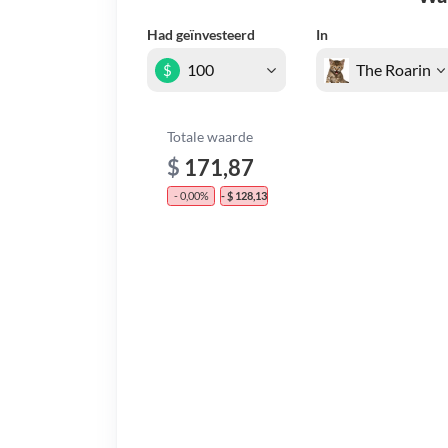
Had geïnvesteerd
In
$
Totale waarde
$
171,87
- 0,00%
- $ 128,13