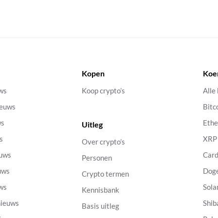
Kopen
Koe
uws
Koop crypto’s
Alle
ieuws
Bitc
ws
Eth
Uitleg
s
XRP
Over crypto’s
euws
Car
Personen
uws
Dog
Crypto termen
uws
Sola
Kennisbank
nieuws
Shib
Basis uitleg