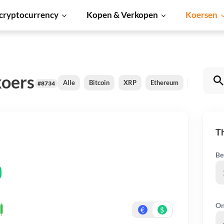
cryptocurrency
Kopen & Verkopen
Koersen
koers
Alle
Bitcoin
XRP
Ethereum
Cardano
#8734
Th
Be
On
€
$