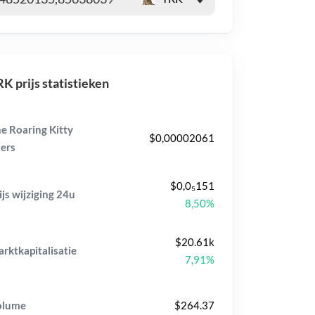
K prijs statistieken
e Roaring Kitty
$0,00002061
ers
$0,0₅151
ijs wijziging
24u
8,50%
$20.61k
rktkapitalisatie
7,91%
olume
$264.37