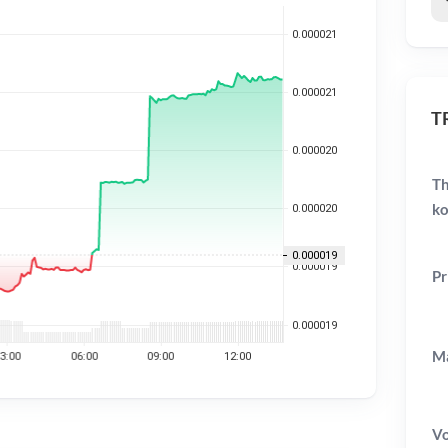
TR
Th
ko
Pr
Ma
V