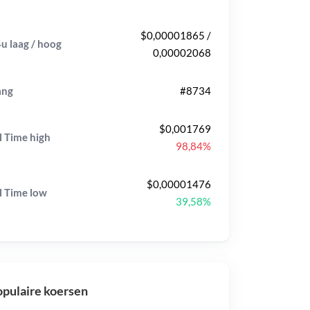
$0,00001865 /
u laag / hoog
0,00002068
ang
#8734
$0,001769
l Time
high
98,84%
$0,00001476
l Time
low
39,58%
pulaire koersen