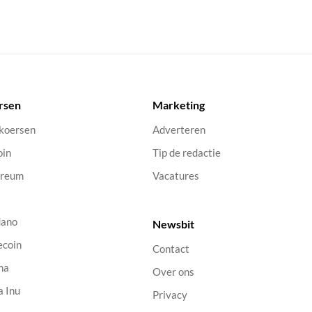
rsen
Marketing
 koersen
Adverteren
oin
Tip de redactie
ereum
Vacatures
dano
Newsbit
ecoin
Contact
na
Over ons
a Inu
Privacy