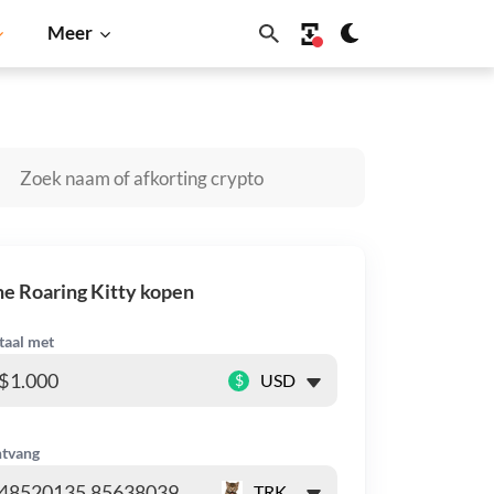
Meer
Shiba Inu
Dogecoin
Solana
BNB
e Roaring Kitty kopen
taal met
$
tvang