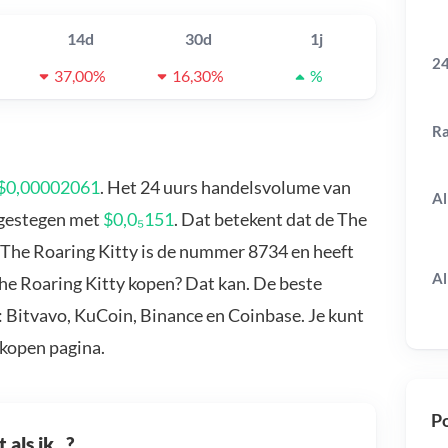
14d
30d
1j
24
37,00%
16,30%
%
R
$0,00002061
. Het 24 uurs handelsvolume van
Al
s gestegen met
$0,0₅151
. Dat betekent dat de The
 The Roaring Kitty is de nummer 8734 en heeft
Al
The Roaring Kitty kopen? Dat kan. De beste
: Bitvavo, KuCoin, Binance en Coinbase. Je kunt
kopen pagina.
Po
als ik...?