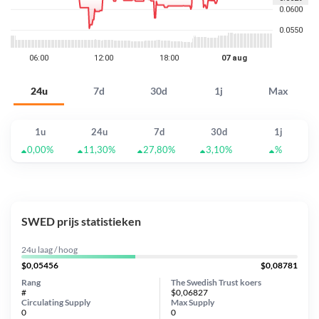
24u
7d
30d
1j
Max
1u
24u
7d
30d
1j
0,00%
11,30%
27,80%
3,10%
%
SWED prijs statistieken
24u laag / hoog
$0,05456
$0,08781
Rang
The Swedish Trust koers
#
$0,06827
Circulating Supply
Max Supply
0
0