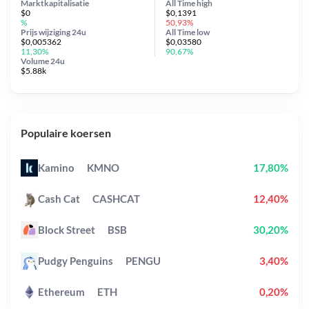
Marktkapitalisatie
All Time
high
$0
$0,1391
%
50,93%
Prijs wijziging
24u
All Time
low
$0,005362
$0,03580
11,30%
90,67%
Volume 24u
$5.88k
Populaire koersen
Kamino
KMNO
17,80%
Cash Cat
CASHCAT
12,40%
Block Street
BSB
30,20%
Pudgy Penguins
PENGU
3,40%
Ethereum
ETH
0,20%