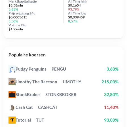
Marktkapitalisatie
All Time
high
$8.58mln
$0,1654
3,63%
93,79%
Prijs wijziging
24u
All Time
low
$0,0003615
$0,009459
5,50%
8,57%
Volume 24u
$1.29mln
Populaire koersen
Pudgy Penguins
PENGU
3,60%
Jimothy The Raccoon
JIMOTHY
215,00%
StonkBroker
STONKBROKER
32,80%
Cash Cat
CASHCAT
11,40%
Tutorial
TUT
93,00%