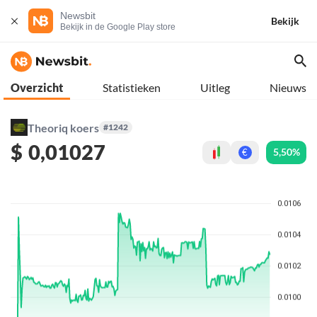
Newsbit
Bekijk
Bekijk in de Google Play store
Overzicht
Statistieken
Uitleg
Nieuws
Theoriq koers
#1242
$
0,01027
5,50%
€