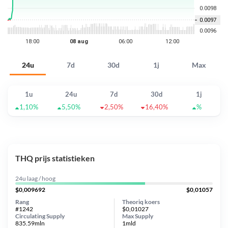
24u
7d
30d
1j
Max
1u
24u
7d
30d
1j
1,10%
5,50%
2,50%
16,40%
%
THQ prijs statistieken
24u laag / hoog
$0,009692
$0,01057
Rang
Theoriq koers
#1242
$0,01027
Circulating Supply
Max Supply
835.59mln
1mld