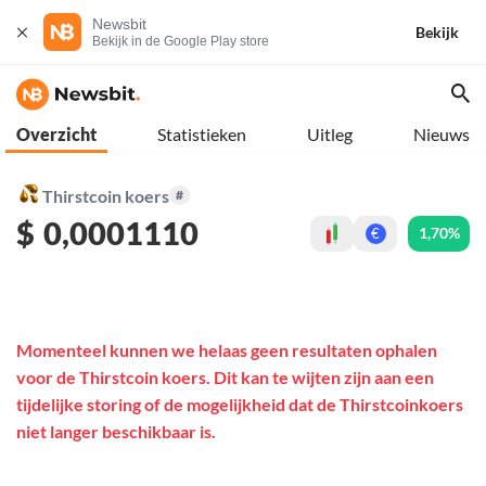
Newsbit
Bekijk
Bekijk in de Google Play store
Overzicht
Statistieken
Uitleg
Nieuws
Thirstcoin koers
#
$
0,0001110
1,70%
€
Momenteel kunnen we helaas geen resultaten ophalen
voor de Thirstcoin koers. Dit kan te wijten zijn aan een
tijdelijke storing of de mogelijkheid dat de Thirstcoinkoers
niet langer beschikbaar is.