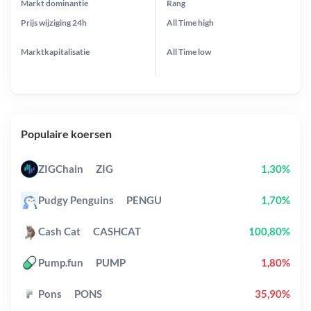
Markt dominantie
Rang
Prijs wijziging
24h
All Time
high
Marktkapitalisatie
All Time
low
Populaire koersen
ZIGChain
ZIG
1,30%
Pudgy Penguins
PENGU
1,70%
Cash Cat
CASHCAT
100,80%
Pump.fun
PUMP
1,80%
Pons
PONS
35,90%