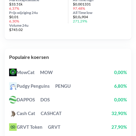
$33.51k
$0,001331
6,37%
97,48%
Prijs wijziging
24u
All Time
low
$0,01
$0,0₅904
6,30%
271,29%
Volume 24u
$745.02
Populaire koersen
MowCat
MOW
0,00%
Pudgy Penguins
PENGU
6,80%
DAPPOS
DOS
0,00%
Cash Cat
CASHCAT
32,90%
GRVT Token
GRVT
27,90%