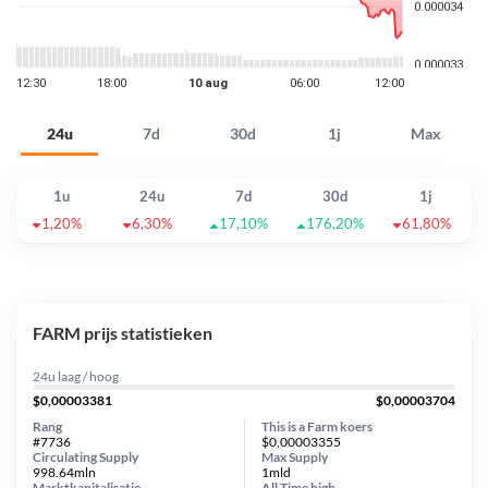
24u
7d
30d
1j
Max
1u
24u
7d
30d
1j
1,20%
6,30%
17,10%
176,20%
61,80%
FARM prijs statistieken
24u laag / hoog
$0,00003381
$0,00003704
Rang
This is a Farm koers
#7736
$0,00003355
Circulating Supply
Max Supply
998.64mln
1mld
Marktkapitalisatie
All Time
high