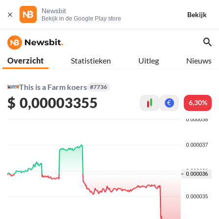
Newsbit
Bekijk
Bekijk in de Google Play store
Overzicht
Statistieken
Uitleg
Nieuws
This is a Farm koers
#7736
$
0,00003355
6,30%
€