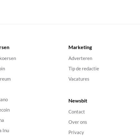
rsen
Marketing
 koersen
Adverteren
oin
Tip de redactie
ereum
Vacatures
dano
Newsbit
ecoin
Contact
na
Over ons
a Inu
Privacy