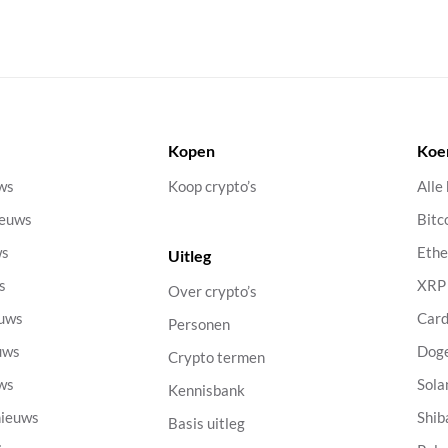
Kopen
Koe
uws
Koop crypto’s
Alle
ieuws
Bitc
ws
Eth
Uitleg
s
XRP
Over crypto’s
euws
Car
Personen
uws
Dog
Crypto termen
uws
Sola
Kennisbank
nieuws
Shib
Basis uitleg