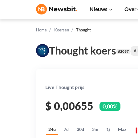
Nieuws
Over 
Home
Koersen
Thought
Thought koers
Al
#2037
Live Thought prijs
$
0,00655
0,00%
24u
7d
30d
3m
1j
Max