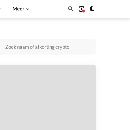
Meer
in
Solana
BNB
hought kopen
taal met
$
tvang