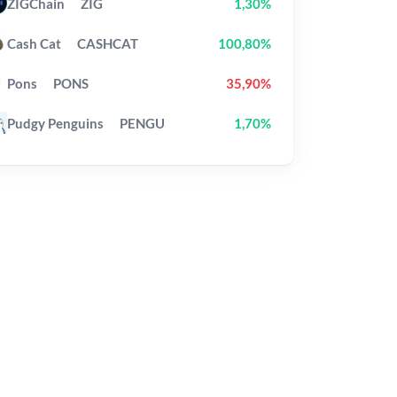
ZIGChain
ZIG
1,30%
Cash Cat
CASHCAT
100,80%
Pons
PONS
35,90%
Pudgy Penguins
PENGU
1,70%