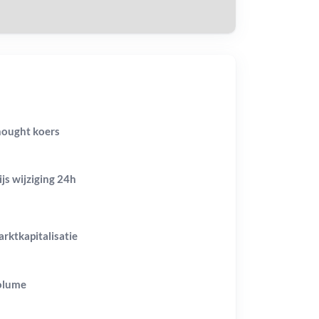
ought koers
ijs wijziging
24h
rktkapitalisatie
olume