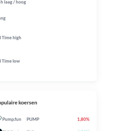
h laag / hoog
ang
l Time
high
l Time
low
pulaire koersen
Pump.fun
PUMP
1,80%