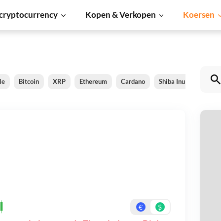
cryptocurrency
Kopen & Verkopen
Koersen
le
Bitcoin
XRP
Ethereum
Cardano
Shiba Inu
Dogeco
T
Be
On
€
$