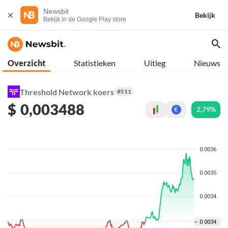
Newsbit
Bekijk
Bekijk in de Google Play store
Overzicht
Statistieken
Uitleg
Nieuws
Threshold Network koers
#511
$
0,003488
2,79%
€