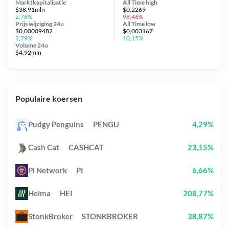
Marktkapitalisatie
All Time
high
$38.91mln
$0,2269
2,76%
98,46%
Prijs wijziging
24u
All Time
low
$0,00009482
$0,003167
2,79%
10,15%
Volume 24u
$4.92mln
Populaire koersen
Pudgy Penguins
PENGU
4,29%
Cash Cat
CASHCAT
23,15%
Pi Network
PI
6,66%
Heima
HEI
208,77%
StonkBroker
STONKBROKER
38,87%