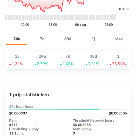
24u
7d
30d
1j
Max
1u
24u
7d
30d
1j
1,34%
2,79%
4,20%
0,21%
78,59%
T prijs statistieken
24u laag / hoog
$0,003337
$0,003536
Rang
Threshold Network koers
#511
$0,003488
Circulating Supply
Max Supply
11.15mld
0