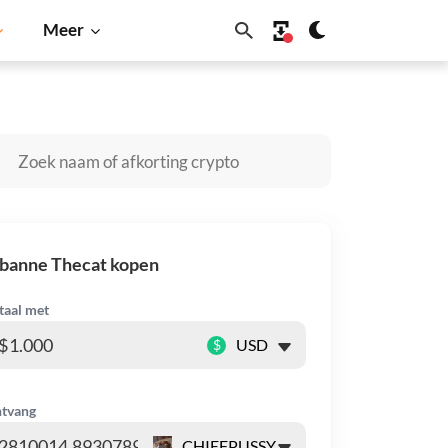
Meer
ba Inu
Dogecoin
Solana
BNB
ibanne Thecat kopen
taal met
$
tvang