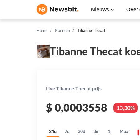
Nieuws
Over 
Home
Koersen
Tibanne Thecat
Tibanne Thecat ko
Live Tibanne Thecat prijs
$
0,0003558
13,30%
24u
7d
30d
3m
1j
Max