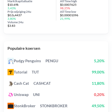
Marktkapitalisatie
All Time
high
$10.69k
$0,0007625
3,43%
98,25%
Prijs wijziging
24u
All Time
low
$0,0₆4437
$0,00001096
3,80%
21,99%
Volume 24u
$3.83
Populaire koersen
Pudgy Penguins
PENGU
5,20%
Tutorial
TUT
99,00%
Cash Cat
CASHCAT
11,80%
Uniswap
UNI
0,20%
StonkBroker
STONKBROKER
49,50%