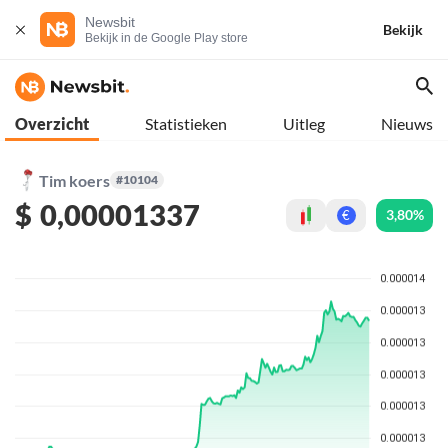
Newsbit
Bekijk
Bekijk in de Google Play store
Overzicht
Statistieken
Uitleg
Nieuws
Tim koers
#10104
$
0,00001337
3,80%
€