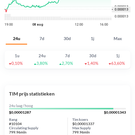
24u
7d
30d
1j
Max
1u
24u
7d
30d
1j
0,10%
3,80%
2,70%
1,40%
63,60%
TIM prijs statistieken
24u laag / hoog
$0,00001287
$0,00001343
Rang
Tim koers
#10104
$0,00001337
Circulating Supply
Max Supply
799.96mln
799.96mln