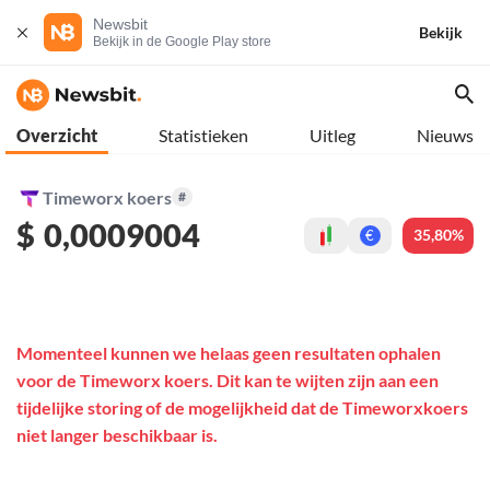
Newsbit
Bekijk
Bekijk in de Google Play store
Overzicht
Statistieken
Uitleg
Nieuws
Timeworx koers
#
$
0,0009004
35,80%
€
Momenteel kunnen we helaas geen resultaten ophalen
voor de Timeworx koers. Dit kan te wijten zijn aan een
tijdelijke storing of de mogelijkheid dat de Timeworxkoers
niet langer beschikbaar is.