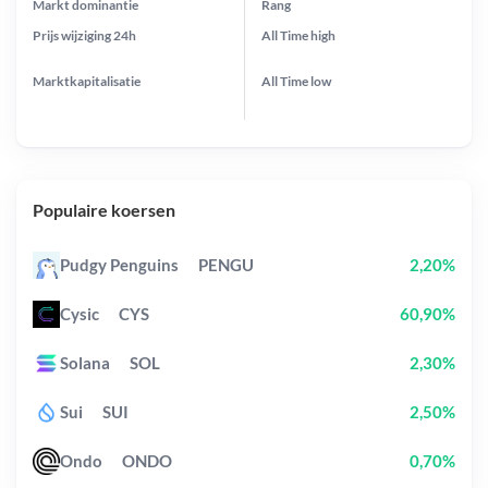
Markt dominantie
Rang
Prijs wijziging
24h
All Time
high
Marktkapitalisatie
All Time
low
Populaire koersen
Pudgy Penguins
PENGU
2,20%
Cysic
CYS
60,90%
Solana
SOL
2,30%
Sui
SUI
2,50%
Ondo
ONDO
0,70%