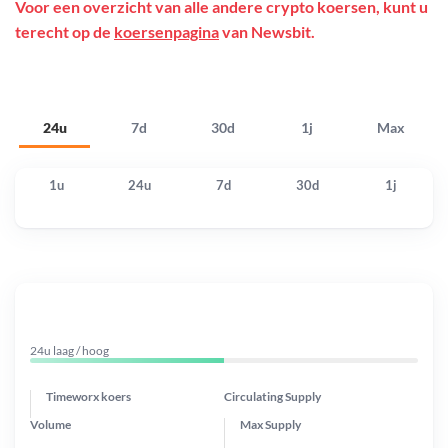
Voor een overzicht van alle andere crypto koersen, kunt u
terecht op de
koersenpagina
van Newsbit.
24u
7d
30d
1j
Max
1u
24u
7d
30d
1j
24u laag / hoog
Timeworx koers
Circulating Supply
Volume
Max Supply