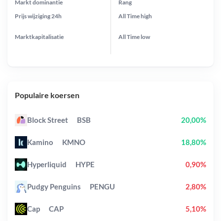
Markt dominantie
Rang
Prijs wijziging
24h
All Time
high
Marktkapitalisatie
All Time
low
Populaire koersen
Block Street
BSB
20,00%
Kamino
KMNO
18,80%
Hyperliquid
HYPE
0,90%
Pudgy Penguins
PENGU
2,80%
Cap
CAP
5,10%