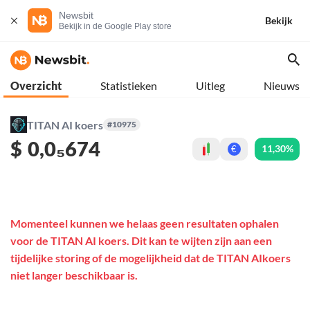
Newsbit
Bekijk
Bekijk in de Google Play store
Overzicht
Statistieken
Uitleg
Nieuws
TITAN AI koers
#10975
$
0,0₅674
11,30%
€
Momenteel kunnen we helaas geen resultaten ophalen
voor de TITAN AI koers. Dit kan te wijten zijn aan een
tijdelijke storing of de mogelijkheid dat de TITAN AIkoers
niet langer beschikbaar is.