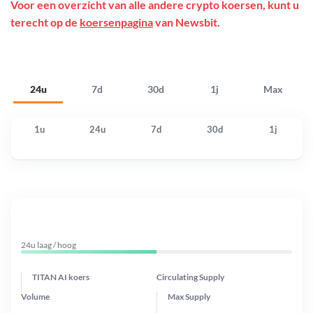
Voor een overzicht van alle andere crypto koersen, kunt u
terecht op de
koersenpagina
van Newsbit.
24u
7d
30d
1j
Max
1u
24u
7d
30d
1j
24u laag / hoog
TITAN AI koers
Circulating Supply
Volume
Max Supply