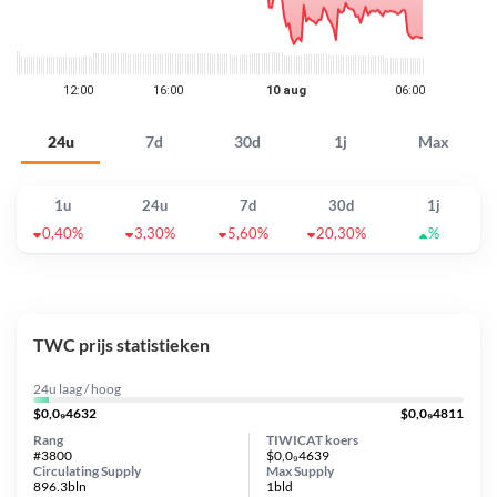
24u
7d
30d
1j
Max
1u
24u
7d
30d
1j
0,40%
3,30%
5,60%
20,30%
%
TWC prijs statistieken
24u laag / hoog
$0,0₉4632
$0,0₉4811
Rang
TIWICAT koers
#3800
$0,0₉4639
Circulating Supply
Max Supply
896.3bln
1bld