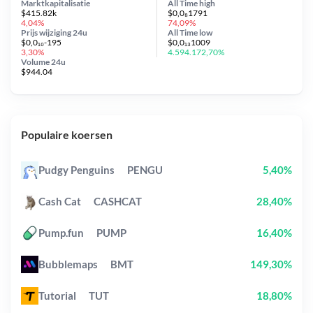
Marktkapitalisatie
All Time
high
$415.82k
$0,0₈1791
4,04%
74,09%
Prijs wijziging
24u
All Time
low
$0,0₁₀-195
$0,0₁₃1009
3,30%
4.594.172,70%
Volume 24u
$944.04
Populaire koersen
Pudgy Penguins
PENGU
5,40%
Cash Cat
CASHCAT
28,40%
Pump.fun
PUMP
16,40%
Bubblemaps
BMT
149,30%
Tutorial
TUT
18,80%