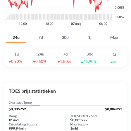
24u
7d
30d
1j
Max
1u
24u
7d
30d
1j
0,90%
0,60%
1,80%
45,90%
%
TOES prijs statistieken
24u laag / hoog
$0,005752
$0,006392
Rang
TOESCOIN koers
#1461
$0,005927
Circulating Supply
Max Supply
999.94mln
1mld