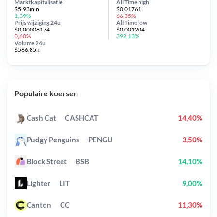
Marktkapitalisatie
All Time
high
$5.93mln
$0,01761
1,39%
66,35%
Prijs wijziging
24u
All Time
low
$0,00008174
$0,001204
0,60%
392,13%
Volume 24u
$566.85k
Populaire koersen
Cash Cat
CASHCAT
14,40%
Pudgy Penguins
PENGU
3,50%
Block Street
BSB
14,10%
Lighter
LIT
9,00%
Canton
CC
11,30%