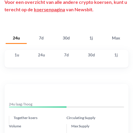
Voor een overzicht van alle andere crypto koersen, kunt u
terecht op de
koersenpagina
van Newsbit.
24u
7d
30d
1j
Max
1u
24u
7d
30d
1j
24u laag / hoog
Together koers
Circulating Supply
Volume
Max Supply