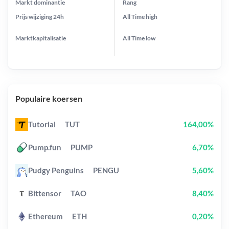
Markt dominantie
Rang
Prijs wijziging
24h
All Time
high
Marktkapitalisatie
All Time
low
Populaire koersen
Tutorial
TUT
164,00%
Pump.fun
PUMP
6,70%
Pudgy Penguins
PENGU
5,60%
Bittensor
TAO
8,40%
Ethereum
ETH
0,20%