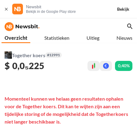
Newsbit
Bekijk
Bekijk in de Google Play store
Overzicht
Statistieken
Uitleg
Nieuws
Together koers
#12991
$
0,0₅225
0,40%
€
Momenteel kunnen we helaas geen resultaten ophalen
voor de Together koers. Dit kan te wijten zijn aan een
tijdelijke storing of de mogelijkheid dat de Togetherkoers
niet langer beschikbaar is.