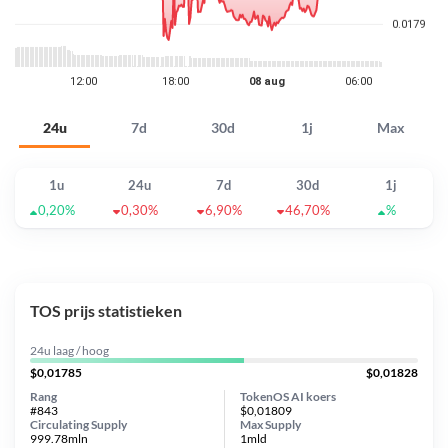
24u
7d
30d
1j
Max
1u
24u
7d
30d
1j
0,20%
0,30%
6,90%
46,70%
%
TOS prijs statistieken
24u laag / hoog
$0,01785
$0,01828
Rang
TokenOS AI koers
#843
$0,01809
Circulating Supply
Max Supply
999.78mln
1mld