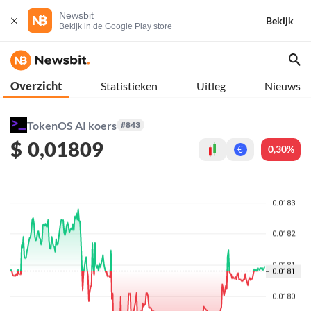
Newsbit
Bekijk
Bekijk in de Google Play store
Overzicht
Statistieken
Uitleg
Nieuws
TokenOS AI koers
#843
$
0,01809
0,30%
€