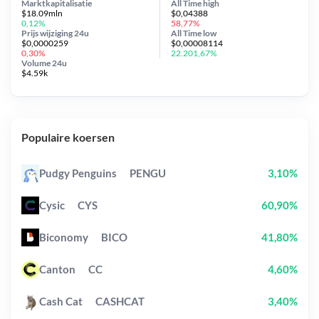
Marktkapitalisatie
All Time
high
$18.09mln
$0,04388
0,12%
58,77%
Prijs wijziging
24u
All Time
low
$0,0000259
$0,00008114
0,30%
22.201,67%
Volume 24u
$4.59k
Populaire koersen
Pudgy Penguins
PENGU
3,10%
Cysic
CYS
60,90%
Biconomy
BICO
41,80%
Canton
CC
4,60%
Cash Cat
CASHCAT
3,40%