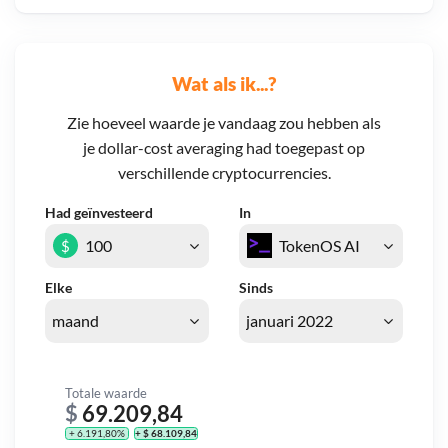
Wat als ik...?
Zie hoeveel waarde je vandaag zou hebben als
je dollar-cost averaging had toegepast op
verschillende cryptocurrencies.
Had geïnvesteerd
In
$
Elke
Sinds
Totale waarde
$
69.209,84
+ 6.191,80%
+ $ 68.109,84