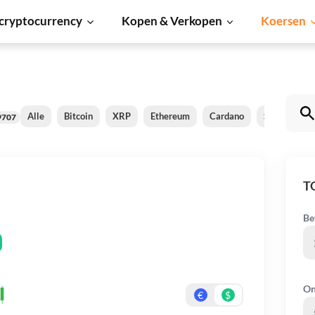
cryptocurrency
Kopen & Verkopen
Koersen
Alle
Bitcoin
XRP
Ethereum
Cardano
Shiba Inu
9707
T
Be
On
€
$