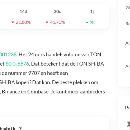
24
14d
30d
1j
21,80%
41,70%
%
R
Al
0001238
. Het 24 uurs handelsvolume van TON
met
$0,0₆6676
. Dat betekent dat de TON SHIBA
Al
s de nummer 9707 en heeft een
 SHIBA kopen? Dat kan. De beste plekken om
 Binance en Coinbase. Je kunt meer aanbieders
Po
als ik...?