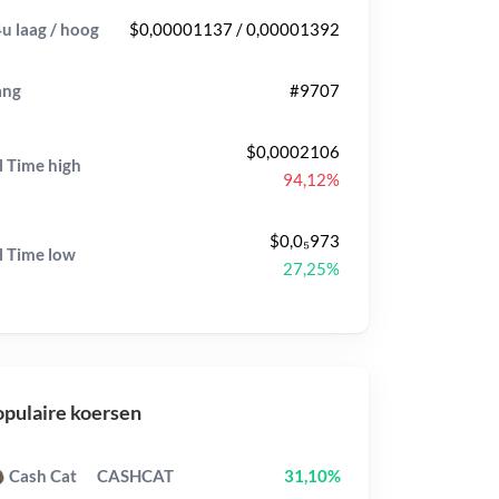
u laag / hoog
$0,00001137 / 0,00001392
ang
#9707
$0,0002106
l Time
high
94,12%
$0,0₅973
l Time
low
27,25%
pulaire koersen
Cash Cat
CASHCAT
31,10%