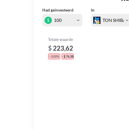
Had geïnvesteerd
In
$
Totale waarde
$
223,62
- 0,00%
- $ 76,38