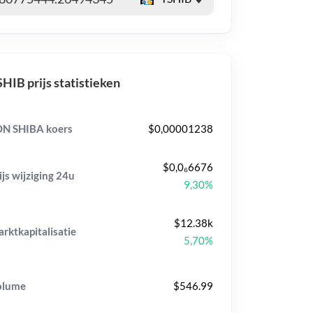
HIB prijs statistieken
N SHIBA koers
$0,00001238
$0,0₆6676
ijs wijziging
24u
9,30%
$12.38k
rktkapitalisatie
5,70%
olume
$546.99