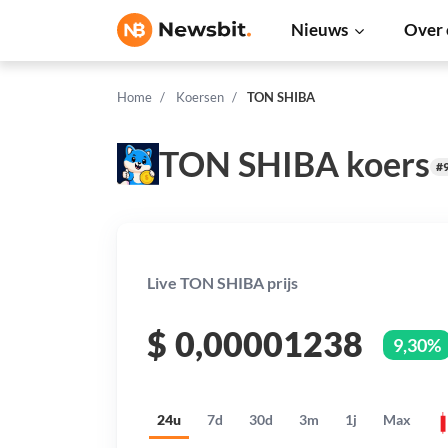
Nieuws
Over 
Home
Koersen
TON SHIBA
TON SHIBA koers
#
Live TON SHIBA prijs
$
0,00001238
9,30%
24u
7d
30d
3m
1j
Max