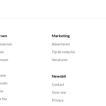
rsen
Marketing
 koersen
Adverteren
oin
Tip de redactie
ereum
Vacatures
dano
Newsbit
ecoin
Contact
na
Over ons
a Inu
Privacy