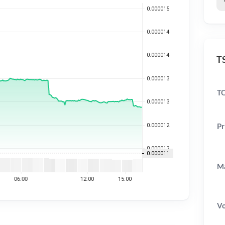
TS
TO
Pr
Ma
V