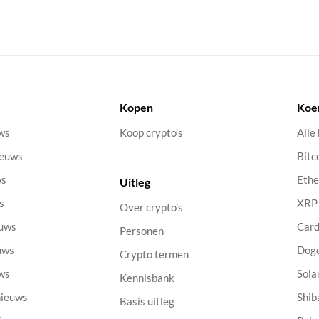
Kopen
Koe
uws
Koop crypto’s
Alle
ieuws
Bitc
ws
Eth
Uitleg
s
XRP
Over crypto’s
euws
Car
Personen
uws
Dog
Crypto termen
uws
Sola
Kennisbank
nieuws
Shib
Basis uitleg