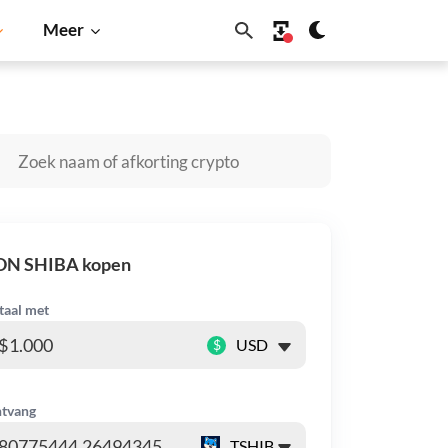
Meer
Dogecoin
Solana
BNB
ON SHIBA kopen
taal met
$
tvang