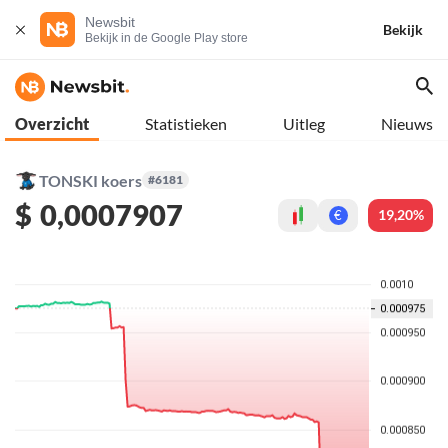
Newsbit
Bekijk
Bekijk in de Google Play store
Overzicht
Statistieken
Uitleg
Nieuws
TONSKI koers
#6181
$
0,0007907
19,20%
€