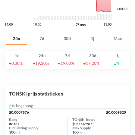
24u
7d
30d
1j
Max
1u
24u
7d
30d
1j
0,30%
19,20%
19,00%
17,20%
%
TONSKI prijs statistieken
24u laag / hoog
$0,0007876
$0,0009820
Rang
TONSKI koers
#6181
$0,0007907
Circulating Supply
Max Supply
100mln
100mln