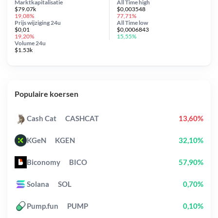
Marktkapitalisatie
All Time
high
$79.07k
$0,003548
19,08%
77,71%
Prijs wijziging
24u
All Time
low
$0,01
$0,0006843
19,20%
15,55%
Volume 24u
$1.53k
Populaire koersen
Cash Cat
CASHCAT
13,60%
KGeN
KGEN
32,10%
Biconomy
BICO
57,90%
Solana
SOL
0,70%
Pump.fun
PUMP
0,10%