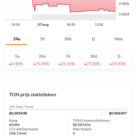
24u
7d
30d
1j
Max
1u
24u
7d
30d
1j
0,40%
15,90%
15,50%
27,00%
59,40%
TON prijs statistieken
24u laag / hoog
$0,005438
$0,006507
Rang
TON Community koers
#2484
$0,005456
Circulating Supply
Max Supply
268.12mln
0