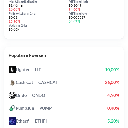
Marktkapitalisatie
All Time
high
$1.46mln
$0,1049
16,06%
94,80%
Prijs wijziging
24u
All Time
low
$0,01
$0,003317
15,90%
64,47%
Volume 24u
$3.68k
Populaire koersen
Lighter
LIT
10,00%
Cash Cat
CASHCAT
26,00%
Ondo
ONDO
4,90%
Pump.fun
PUMP
0,40%
Ether.fi
ETHFI
5,20%