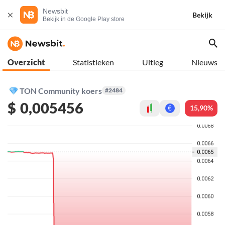
Newsbit
Bekijk
Bekijk in de Google Play store
Overzicht
Statistieken
Uitleg
Nieuws
TON Community koers
#2484
$
0,005456
15,90%
€