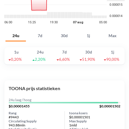
24u
7d
30d
1j
Max
1u
24u
7d
30d
1j
0,20%
2,20%
6,60%
51,90%
90,00%
TOONA prijs statistieken
24u laag / hoog
$0,00001455
$0,00001502
Rang
toona koers
#9443
$0,00001501
Circulating Supply
Max Supply
943.88mln
1mld