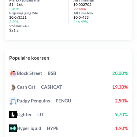
Marktkapitalisatie
All Time
high
$14.16k
$0,002702
2,40%
99,44%
Prijs wijziging
24u
All Time
low
$0,0₆3521
$0,0₅433
2,20%
246,49%
Volume 24u
$21.2
Populaire koersen
Block Street
BSB
20,00%
Cash Cat
CASHCAT
19,30%
Pudgy Penguins
PENGU
2,50%
Lighter
LIT
9,70%
Hyperliquid
HYPE
1,90%