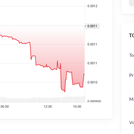
TO
To
Pr
Ma
V