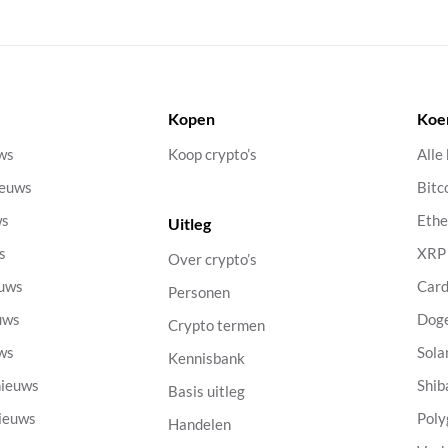
Kopen
Koe
uws
Koop crypto’s
Alle
ieuws
Bitc
ws
Eth
Uitleg
s
XRP
Over crypto’s
euws
Car
Personen
uws
Dog
Crypto termen
uws
Sola
Kennisbank
nieuws
Shib
Basis uitleg
nieuws
Poly
Handelen