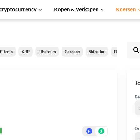
cryptocurrency
Kopen & Verkopen
Koersen
Bitcoin
XRP
Ethereum
Cardano
Shiba Inu
Dogecoin
T
Be
On
€
$