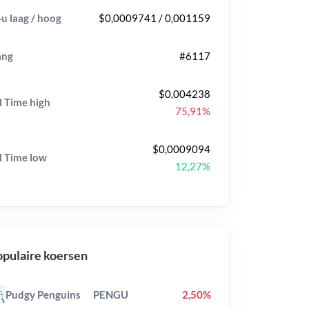
u laag / hoog
$0,0009741 / 0,001159
ang
#6117
$0,004238
l Time
high
75,91%
$0,0009094
l Time
low
12,27%
pulaire koersen
Pudgy Penguins
PENGU
2,50%