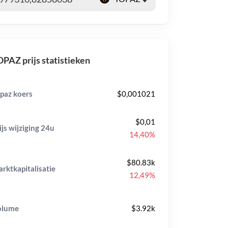
PAZ prijs statistieken
paz koers
$0,001021
$0,01
ijs wijziging
24u
14,40%
$80.83k
rktkapitalisatie
12,49%
olume
$3.92k