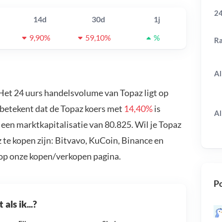
24
14d
30d
1j
9,90%
59,10%
%
R
Al
 Het 24 uurs handelsvolume van Topaz ligt op
 betekent dat de Topaz koers met
14,40%
is
Al
een marktkapitalisatie van 80.825. Wil je Topaz
te kopen zijn: Bitvavo, KuCoin, Binance en
 op onze kopen/verkopen pagina.
Po
als ik...?