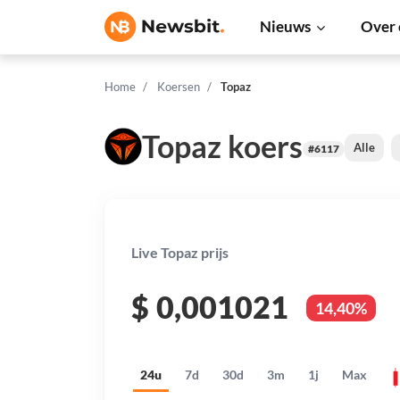
Nieuws
Over 
Home
Koersen
Topaz
Topaz koers
Alle
#6117
Live Topaz prijs
$
0,001021
14,40%
24u
7d
30d
3m
1j
Max