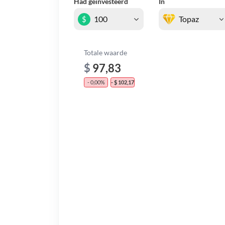
Had geïnvesteerd
In
$
Totale waarde
$
97,83
- 0,00%
- $ 102,17