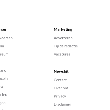
rsen
Marketing
 koersen
Adverteren
oin
Tip de redactie
ereum
Vacatures
dano
Newsbit
ecoin
Contact
na
Over ons
a Inu
Privacy
gon
Disclaimer