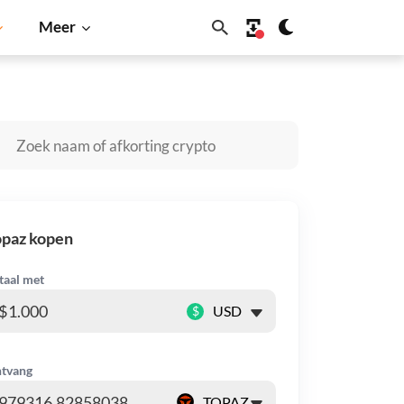
Meer
Solana
BNB
opaz kopen
taal met
$
tvang