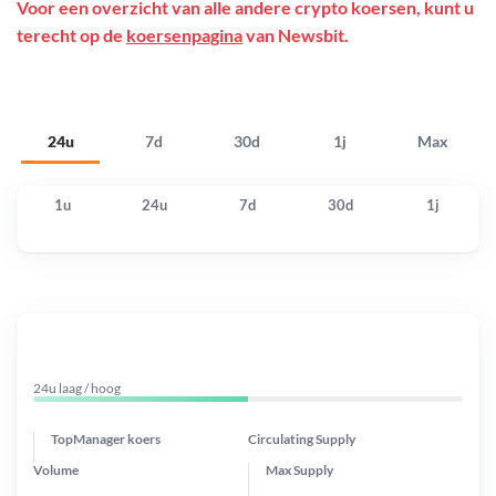
Voor een overzicht van alle andere crypto koersen, kunt u
terecht op de
koersenpagina
van Newsbit.
24u
7d
30d
1j
Max
1u
24u
7d
30d
1j
24u laag / hoog
TopManager koers
Circulating Supply
Volume
Max Supply