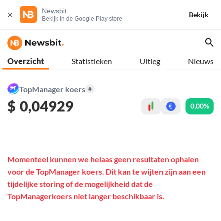
Newsbit
Bekijk
Bekijk in de Google Play store
Overzicht
Statistieken
Uitleg
Nieuws
TopManager koers
#
$
0,04929
0,00%
€
Momenteel kunnen we helaas geen resultaten ophalen
voor de TopManager koers. Dit kan te wijten zijn aan een
tijdelijke storing of de mogelijkheid dat de
TopManagerkoers niet langer beschikbaar is.