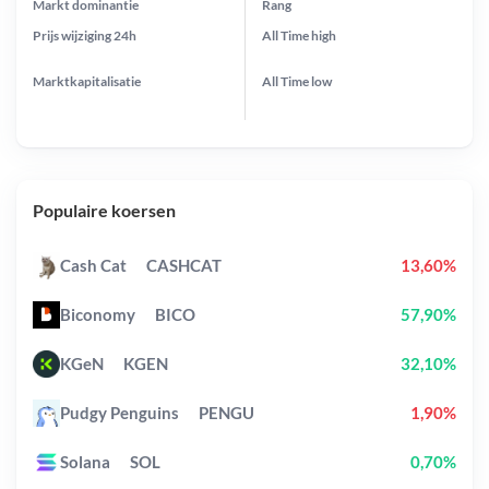
Markt dominantie
Rang
Prijs wijziging
24h
All Time
high
Marktkapitalisatie
All Time
low
Populaire koersen
Cash Cat
CASHCAT
13,60%
Biconomy
BICO
57,90%
KGeN
KGEN
32,10%
Pudgy Penguins
PENGU
1,90%
Solana
SOL
0,70%