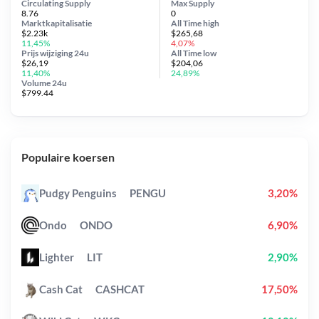
Circulating Supply
Max Supply
8.76
0
Marktkapitalisatie
All Time
high
$2.23k
$265,68
11,45%
4,07%
Prijs wijziging
24u
All Time
low
$26,19
$204,06
11,40%
24,89%
Volume 24u
$799.44
Populaire koersen
Pudgy Penguins
PENGU
3,20%
Ondo
ONDO
6,90%
Lighter
LIT
2,90%
Cash Cat
CASHCAT
17,50%