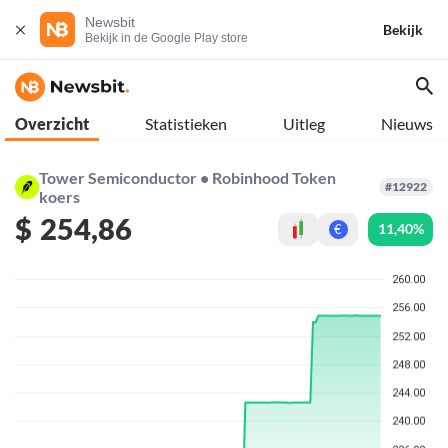
Newsbit
Bekijk
Bekijk in de Google Play store
Overzicht
Statistieken
Uitleg
Nieuws
Tower Semiconductor • Robinhood Token
#12922
koers
$
254,86
11,40%
€