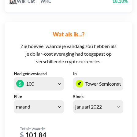
Wiki Cat
WKC
18,10%
Wat als ik...?
Zie hoeveel waarde je vandaag zou hebben als
je dollar-cost averaging had toegepast op
verschillende cryptocurrencies.
Had geïnvesteerd
In
$
Elke
Sinds
Totale waarde
$
101,84