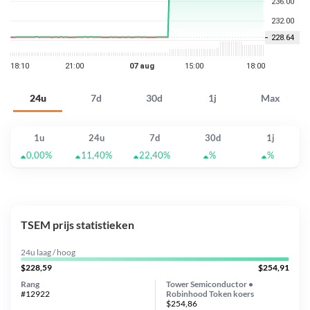
24u
7d
30d
1j
Max
1u
24u
7d
30d
1j
0,00%
11,40%
22,40%
%
%
TSEM prijs statistieken
24u laag / hoog
$228,59
$254,91
Rang
Tower Semiconductor •
#12922
Robinhood Token koers
$254,86