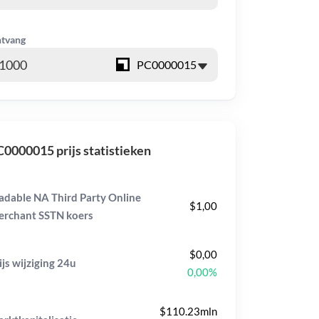
tvang
0000015 prijs statistieken
adable NA Third Party Online
$1,00
rchant SSTN koers
$0,00
ijs wijziging
24u
0,00%
$110.23mln