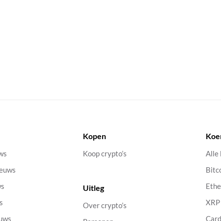
Kopen
Koe
uws
Koop crypto’s
Alle
ieuws
Bitc
ws
Eth
Uitleg
s
XRP
Over crypto’s
euws
Car