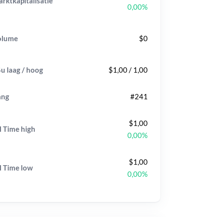
rktkapitalisatie
0,00%
olume
$0
u laag / hoog
$1,00 / 1,00
ang
#241
$1,00
l Time
high
0,00%
$1,00
l Time
low
0,00%