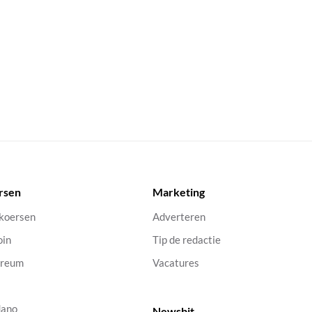
rsen
Marketing
 koersen
Adverteren
oin
Tip de redactie
ereum
Vacatures
dano
Newsbit