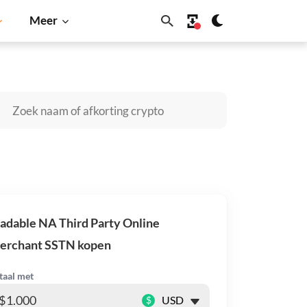
Meer
Cardano
Shiba Inu
Dogecoin
Solana
BNB
adable NA Third Party Online
erchant SSTN kopen
taal met
$