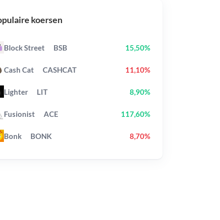
pulaire koersen
Block Street
BSB
15,50%
Cash Cat
CASHCAT
11,10%
Lighter
LIT
8,90%
Fusionist
ACE
117,60%
Bonk
BONK
8,70%