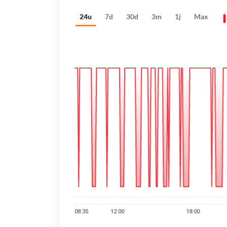
24u
7d
30d
3m
1j
Max