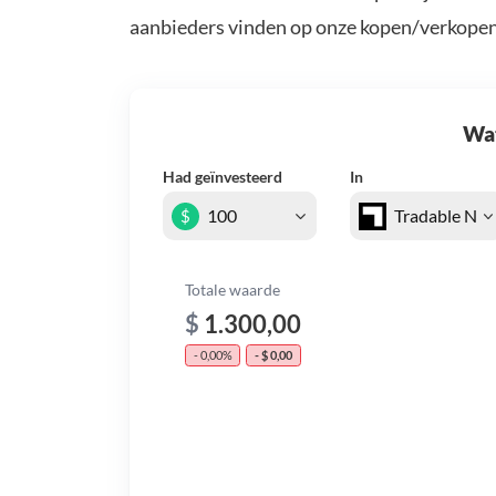
aanbieders vinden op onze kopen/verkopen
Wat 
Had geïnvesteerd
In
$
Totale waarde
$
1.300,00
- 0,00%
- $ 0,00