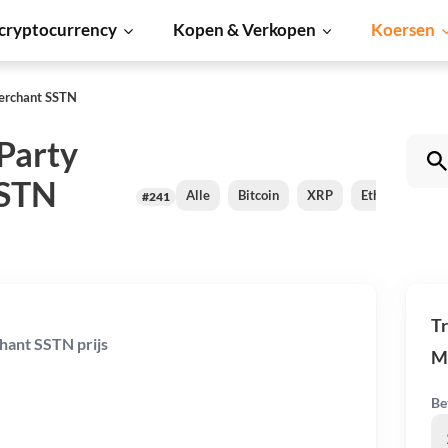
cryptocurrency
Kopen & Verkopen
Koersen
Merchant SSTN
Party
SSTN
Alle
Bitcoin
XRP
Ethereum
#241
Tr
hant SSTN prijs
M
Be