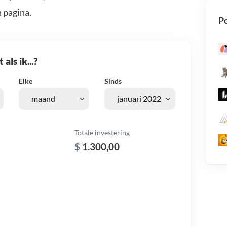
 pagina.
Po
als ik...?
Elke
Sinds
Totale investering
$
1.300,00