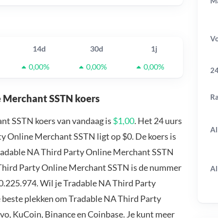
Ma
V
14d
30d
1j
0,00%
0,00%
0,00%
24
R
ne Merchant SSTN koers
ant SSTN koers van vandaag is
$1,00
. Het 24 uurs
Al
 Online Merchant SSTN ligt op $0. De koers is
Tradable NA Third Party Online Merchant SSTN
 Third Party Online Merchant SSTN is de nummer
Al
0.225.974. Wil je Tradable NA Third Party
beste plekken om Tradable NA Third Party
vo, KuCoin, Binance en Coinbase. Je kunt meer