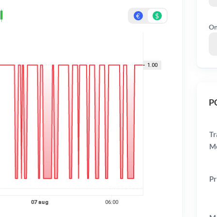
€
$
On
PC
Tr
Me
Pr