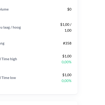
olume
$0
$1,00 /
u laag / hoog
1,00
ang
#358
$1,00
l Time
high
0,00%
$1,00
l Time
low
0,00%