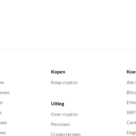
Kopen
Koe
uws
Koop crypto’s
Alle
ieuws
Bitc
ws
Eth
Uitleg
s
XRP
Over crypto’s
euws
Car
Personen
uws
Dog
Crypto termen