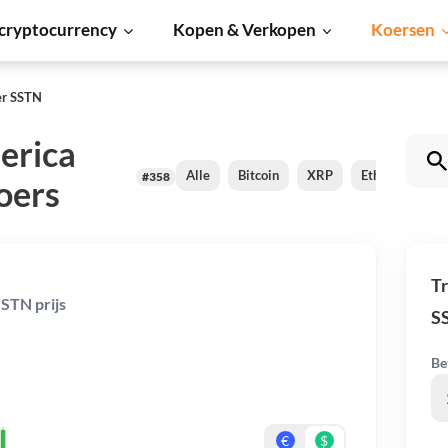
cryptocurrency
Kopen & Verkopen
Koersen
er SSTN
erica
Alle
Bitcoin
XRP
Ethereum
#358
oers
Tr
STN prijs
S
Be
€
$