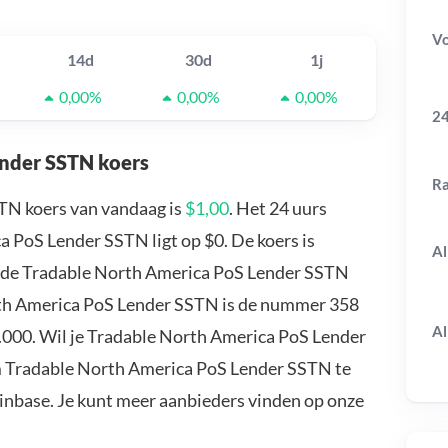
V
14d
30d
1j
0,00%
0,00%
0,00%
24
ender SSTN koers
R
TN koers van vandaag is
$1,00
. Het 24 uurs
 PoS Lender SSTN ligt op $0. De koers is
Al
t de Tradable North America PoS Lender SSTN
rth America PoS Lender SSTN is de nummer 358
Al
0.000. Wil je Tradable North America PoS Lender
m Tradable North America PoS Lender SSTN te
oinbase. Je kunt meer aanbieders vinden op onze