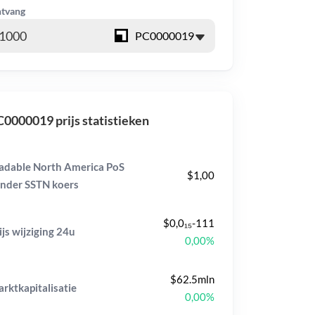
tvang
0000019 prijs statistieken
adable North America PoS
$1,00
nder SSTN koers
$0,0₁₅-111
ijs wijziging
24u
0,00%
$62.5mln
rktkapitalisatie
0,00%