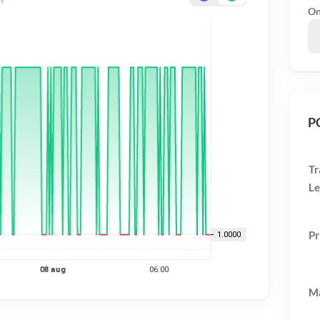
On
PC
Tr
Le
Pr
Ma