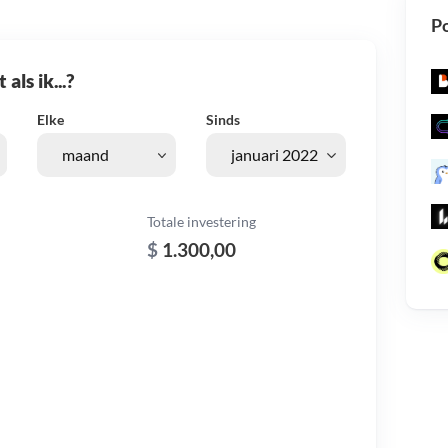
Po
als ik...?
Elke
Sinds
Totale investering
$
1.300,00