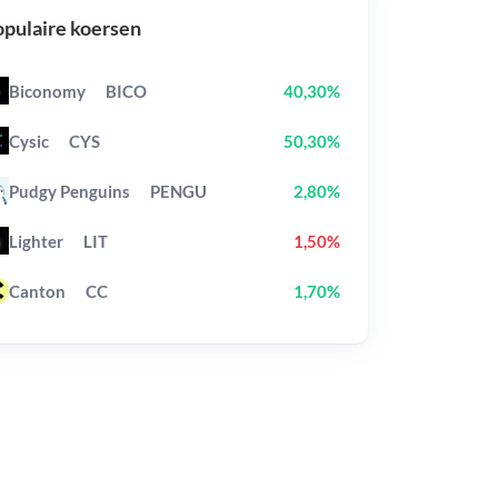
pulaire koersen
Biconomy
BICO
40,30%
Cysic
CYS
50,30%
Pudgy Penguins
PENGU
2,80%
Lighter
LIT
1,50%
Canton
CC
1,70%