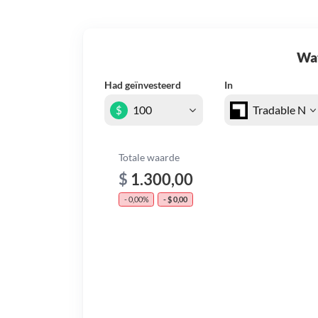
Wat 
Had geïnvesteerd
In
$
Totale waarde
$
1.300,00
- 0,00%
- $ 0,00