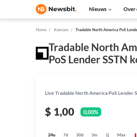
Nieuws
Over 
Home
Koersen
Tradable North America PoS Lend
Tradable North Am
PoS Lender SSTN k
Live Tradable North America PoS Lender S
$
1,00
0,00%
24u
7d
30d
3m
1j
Max