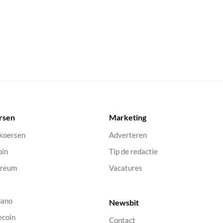
rsen
Marketing
 koersen
Adverteren
oin
Tip de redactie
ereum
Vacatures
dano
Newsbit
ecoin
Contact