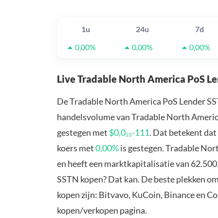
1u
24u
7d
0,00%
0,00%
0,00%
Live Tradable North America PoS L
De Tradable North America PoS Lender SS
handelsvolume van Tradable North America
gestegen met
$0,0₁₅-111
. Dat betekent da
koers met
0,00%
is gestegen. Tradable No
en heeft een marktkapitalisatie van 62.50
SSTN kopen? Dat kan. De beste plekken o
kopen zijn: Bitvavo, KuCoin, Binance en C
kopen/verkopen pagina.