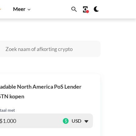
Meer
Cardano
Shiba Inu
Dogecoin
Solana
BNB
adable North America PoS Lender
STN kopen
taal met
$