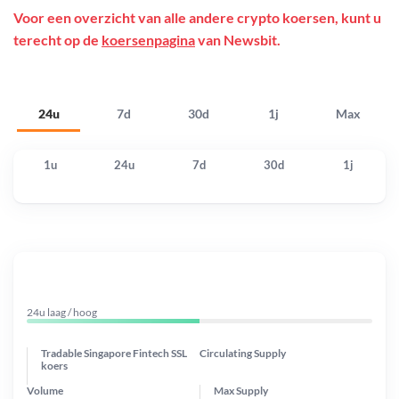
Voor een overzicht van alle andere crypto koersen, kunt u
terecht op de
koersenpagina
van Newsbit.
24u
7d
30d
1j
Max
1u
24u
7d
30d
1j
24u laag / hoog
Tradable Singapore Fintech SSL
Circulating Supply
koers
Volume
Max Supply