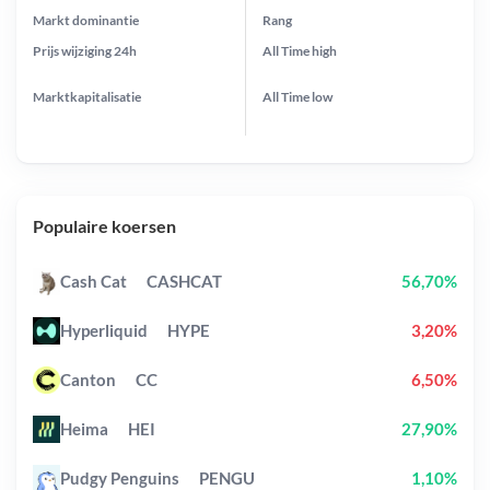
Markt dominantie
Rang
Prijs wijziging
24h
All Time
high
Marktkapitalisatie
All Time
low
Populaire koersen
Cash Cat
CASHCAT
56,70%
Hyperliquid
HYPE
3,20%
Canton
CC
6,50%
Heima
HEI
27,90%
Pudgy Penguins
PENGU
1,10%