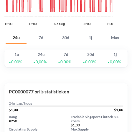
24u
7d
30d
1j
Max
1u
24u
7d
30d
1j
0,00%
0,00%
0,00%
0,00%
0,00%
PC0000077 prijs statistieken
24u laag / hoog
$1,00
$1,00
Rang
Tradable Singapore Fintech SSL
#258
koers
$1,00
Circulating Supply
Max Supply