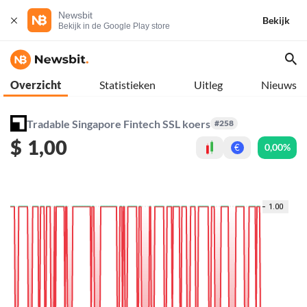
Newsbit
Bekijk
Bekijk in de Google Play store
Overzicht
Statistieken
Uitleg
Nieuws
Tradable Singapore Fintech SSL koers
#258
$
1,00
0,00%
€