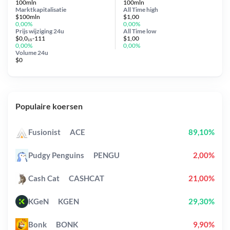
100mln
100mln
Marktkapitalisatie
All Time
high
$100mln
$1,00
0,00%
0,00%
Prijs wijziging
24u
All Time
low
$0,0₁₅-111
$1,00
0,00%
0,00%
Volume 24u
$0
Populaire koersen
Fusionist
ACE
89,10%
Pudgy Penguins
PENGU
2,00%
Cash Cat
CASHCAT
21,00%
KGeN
KGEN
29,30%
Bonk
BONK
9,90%