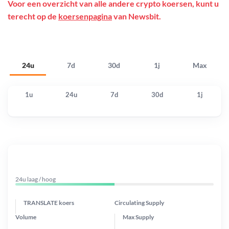
Voor een overzicht van alle andere crypto koersen, kunt u
terecht op de
koersenpagina
van Newsbit.
24u
7d
30d
1j
Max
1u
24u
7d
30d
1j
24u laag / hoog
TRANSLATE koers
Circulating Supply
Volume
Max Supply