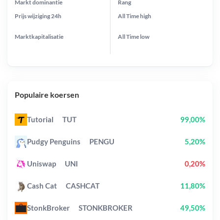
Markt dominantie
Rang
Prijs wijziging
24h
All Time
high
Marktkapitalisatie
All Time
low
Populaire koersen
Tutorial
TUT
99,00%
Pudgy Penguins
PENGU
5,20%
Uniswap
UNI
0,20%
Cash Cat
CASHCAT
11,80%
StonkBroker
STONKBROKER
49,50%