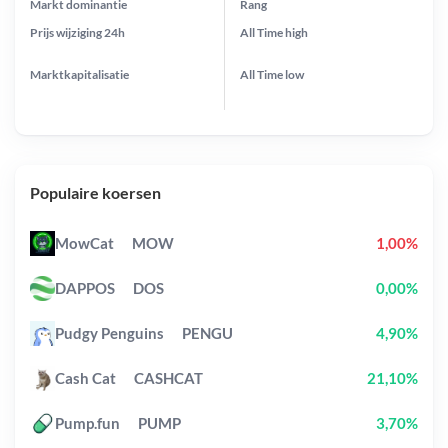
Markt dominantie
Rang
Prijs wijziging
24h
All Time
high
Marktkapitalisatie
All Time
low
Populaire koersen
MowCat
MOW
1,00%
DAPPOS
DOS
0,00%
Pudgy Penguins
PENGU
4,90%
Cash Cat
CASHCAT
21,10%
Pump.fun
PUMP
3,70%