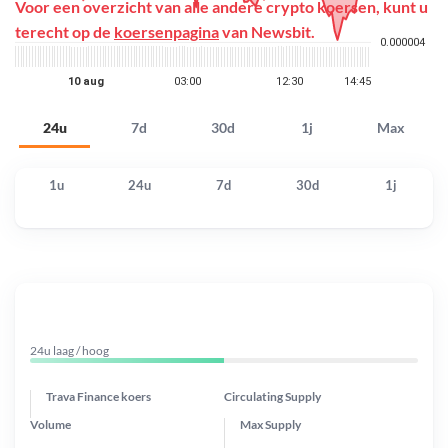
Voor een overzicht van alle andere crypto koersen, kunt u
terecht op de
koersenpagina
van Newsbit.
24u
7d
30d
1j
Max
1u
24u
7d
30d
1j
24u laag / hoog
Trava Finance koers
Circulating Supply
Volume
Max Supply