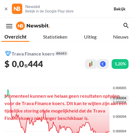
Newsbit
Bekijk
Bekijk in de Google Play store
Overzicht
Statistieken
Uitleg
Nieuws
Trava Finance koers
#8683
$
0,0₅444
1,20%
€
Momenteel kunnen we helaas geen resultaten ophalen
voor de Trava Finance koers. Dit kan te wijten zijn aan een
tijdelijke storing of de mogelijkheid dat de Trava
Financekoers niet langer beschikbaar is.