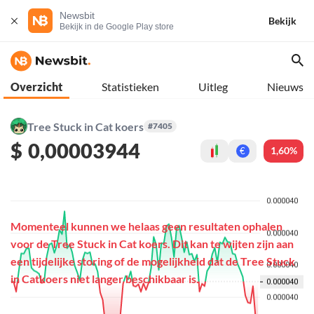
Newsbit
Bekijk
Bekijk in de Google Play store
Overzicht
Statistieken
Uitleg
Nieuws
Tree Stuck in Cat koers
#7405
$
0,00003944
1,60%
€
Momenteel kunnen we helaas geen resultaten ophalen
voor de Tree Stuck in Cat koers. Dit kan te wijten zijn aan
een tijdelijke storing of de mogelijkheid dat de Tree Stuck
in Catkoers niet langer beschikbaar is.