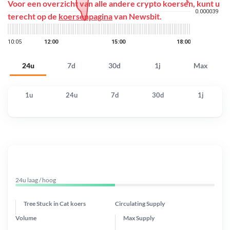
Voor een overzicht van alle andere crypto koersen, kunt u
terecht op de
koersenpagina
van Newsbit.
24u
7d
30d
1j
Max
1u
24u
7d
30d
1j
24u laag / hoog
Tree Stuck in Cat koers
Circulating Supply
Volume
Max Supply