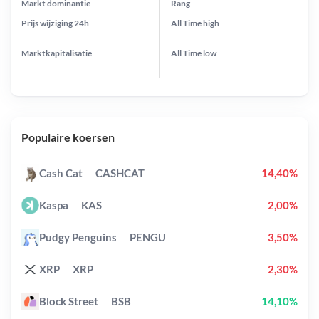
Markt dominantie
Rang
Prijs wijziging
24h
All Time
high
Marktkapitalisatie
All Time
low
Populaire koersen
Cash Cat
CASHCAT
14,40%
Kaspa
KAS
2,00%
Pudgy Penguins
PENGU
3,50%
XRP
XRP
2,30%
Block Street
BSB
14,10%