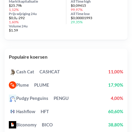
Marktkapitalisatie
All Time
high
$25.79k
$0,09415
1,12%
99,97%
Prijs wijziging
24u
All Time
low
$0,0₆-292
$0,00001993
1,60%
29,35%
Volume 24u
$1.59
Populaire koersen
Cash Cat
CASHCAT
11,00%
Plume
PLUME
17,90%
Pudgy Penguins
PENGU
4,00%
Hashflow
HFT
60,60%
Biconomy
BICO
38,80%