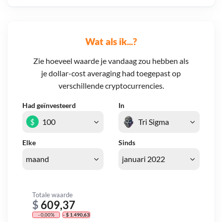
Wat als ik...?
Zie hoeveel waarde je vandaag zou hebben als
je dollar-cost averaging had toegepast op
verschillende cryptocurrencies.
Had geïnvesteerd
In
$
Elke
Sinds
Totale waarde
$
609,37
- 0,00%
- $ 1.490,63