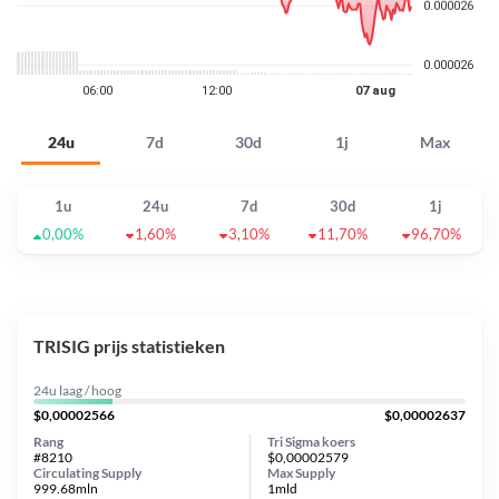
24u
7d
30d
1j
Max
1u
24u
7d
30d
1j
0,00%
1,60%
3,10%
11,70%
96,70%
TRISIG prijs statistieken
24u laag / hoog
$0,00002566
$0,00002637
Rang
Tri Sigma koers
#8210
$0,00002579
Circulating Supply
Max Supply
999.68mln
1mld