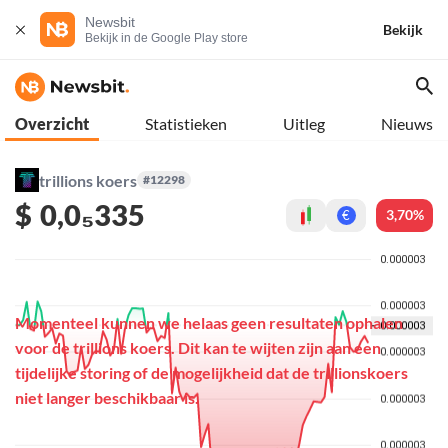
Newsbit
Bekijk
Bekijk in de Google Play store
Overzicht
Statistieken
Uitleg
Nieuws
trillions koers
#12298
$
0,0₅335
3,70%
€
Momenteel kunnen we helaas geen resultaten ophalen
voor de trillions koers. Dit kan te wijten zijn aan een
tijdelijke storing of de mogelijkheid dat de trillionskoers
niet langer beschikbaar is.