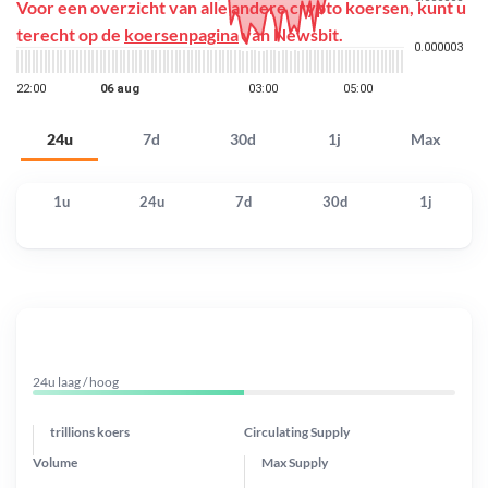
Voor een overzicht van alle andere crypto koersen, kunt u
terecht op de
koersenpagina
van Newsbit.
24u
7d
30d
1j
Max
1u
24u
7d
30d
1j
24u laag / hoog
trillions koers
Circulating Supply
Volume
Max Supply