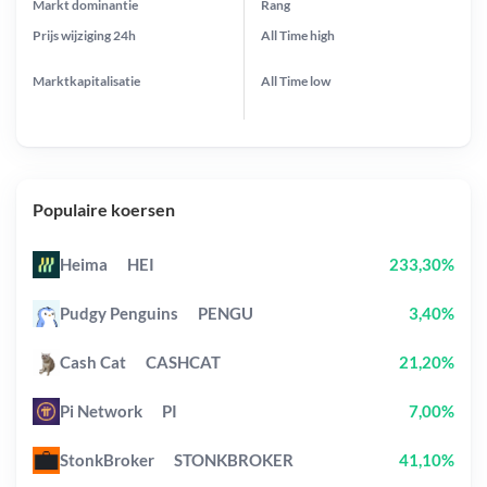
Markt dominantie
Rang
Prijs wijziging
24h
All Time
high
Marktkapitalisatie
All Time
low
Populaire koersen
Heima
HEI
233,30%
Pudgy Penguins
PENGU
3,40%
Cash Cat
CASHCAT
21,20%
Pi Network
PI
7,00%
StonkBroker
STONKBROKER
41,10%