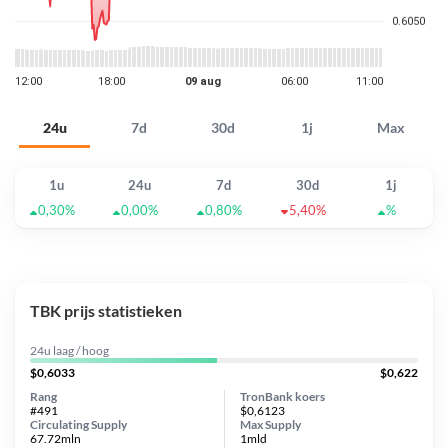
24u
7d
30d
1j
Max
1u
24u
7d
30d
1j
0,30%
0,00%
0,80%
5,40%
%
TBK prijs statistieken
24u laag / hoog
$0,6033
$0,622
Rang
TronBank koers
#491
$0,6123
Circulating Supply
Max Supply
67.72mln
1mld