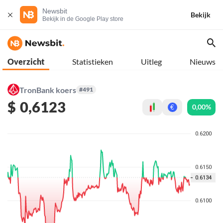
Newsbit
Bekijk
Bekijk in de Google Play store
Overzicht
Statistieken
Uitleg
Nieuws
TronBank koers
#491
$
0,6123
0,00%
€