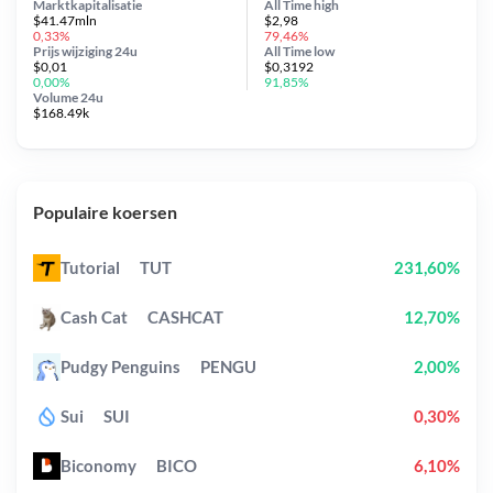
Marktkapitalisatie
All Time
high
$41.47mln
$2,98
0,33%
79,46%
Prijs wijziging
24u
All Time
low
$0,01
$0,3192
0,00%
91,85%
Volume 24u
$168.49k
Populaire koersen
Tutorial
TUT
231,60%
Cash Cat
CASHCAT
12,70%
Pudgy Penguins
PENGU
2,00%
Sui
SUI
0,30%
Biconomy
BICO
6,10%