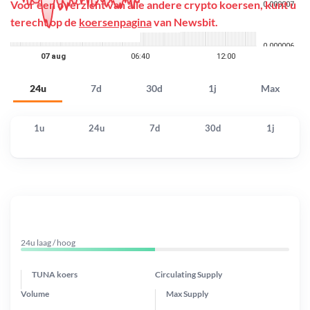
Voor een overzicht van alle andere crypto koersen, kunt u
terecht op de
koersenpagina
van Newsbit.
24u
7d
30d
1j
Max
1u
24u
7d
30d
1j
24u laag / hoog
TUNA koers
Circulating Supply
Volume
Max Supply