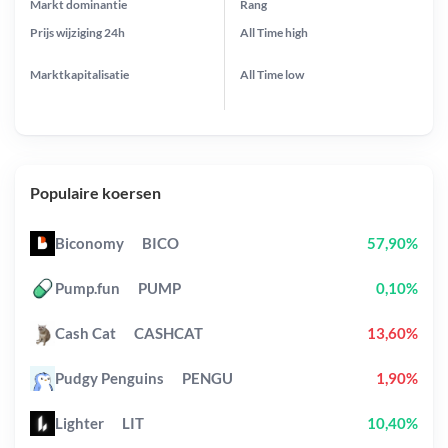
Markt dominantie
Rang
Prijs wijziging
24h
All Time
high
Marktkapitalisatie
All Time
low
Populaire koersen
Biconomy
BICO
57,90%
Pump.fun
PUMP
0,10%
Cash Cat
CASHCAT
13,60%
Pudgy Penguins
PENGU
1,90%
Lighter
LIT
10,40%