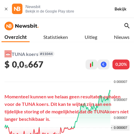
Newsbit
Bekijk
Bekijk in de Google Play store
Overzicht
Statistieken
Uitleg
Nieuws
TUNA koers
#11044
$
0,0₅667
0,20%
€
Momenteel kunnen we helaas geen resultaten ophalen
voor de TUNA koers. Dit kan te wijten zijn aan een
tijdelijke storing of de mogelijkheid dat de TUNAkoers niet
langer beschikbaar is.