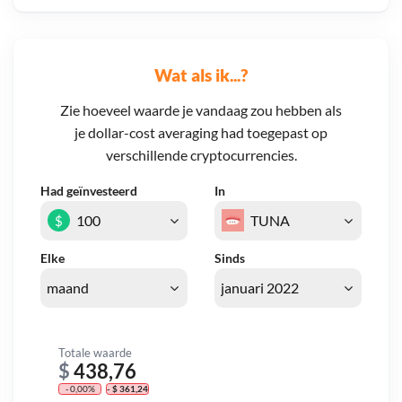
Wat als ik...?
Zie hoeveel waarde je vandaag zou hebben als
je dollar-cost averaging had toegepast op
verschillende cryptocurrencies.
Had geïnvesteerd
In
$
Elke
Sinds
Totale waarde
$
438,76
- 0,00%
- $ 361,24