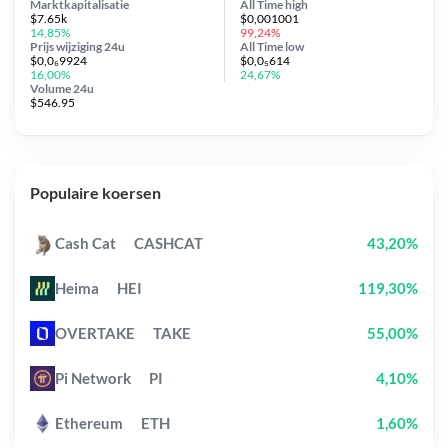
Marktkapitalisatie
All Time
high
$7.65k
$0,001001
14,85%
99,24%
Prijs wijziging
24u
All Time
low
$0,0₆9924
$0,0₅614
16,00%
24,67%
Volume 24u
$546.95
Populaire koersen
Cash Cat
CASHCAT
43,20%
Heima
HEI
119,30%
OVERTAKE
TAKE
55,00%
Pi Network
PI
4,10%
Ethereum
ETH
1,60%