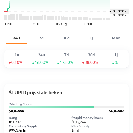
24u
7d
30d
1j
Max
1u
24u
7d
30d
1j
0,10%
16,00%
17,80%
38,00%
%
$TUPID prijs statistieken
24u laag / hoog
$0,0₅666
$0,0₅802
Rang
$tupid money koers
#10713
$0,0₅766
Circulating Supply
Max Supply
999.37mln
1mld