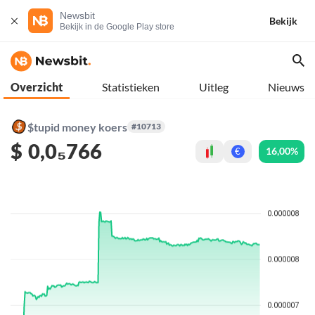
Newsbit
Bekijk
Bekijk in de Google Play store
Overzicht
Statistieken
Uitleg
Nieuws
$tupid money koers
#10713
$
0,0₅766
16,00%
€