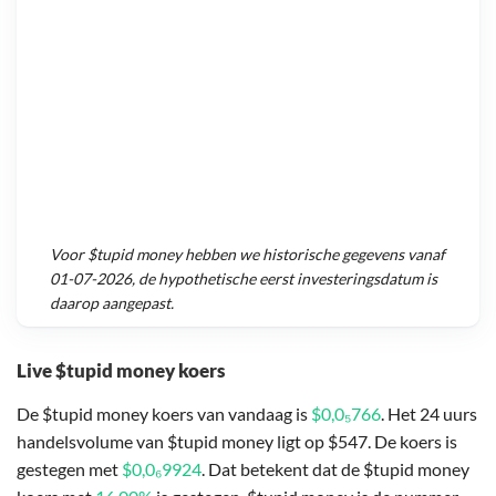
Voor
$tupid money
hebben we historische gegevens vanaf
01-07-2026
, de hypothetische eerst investeringsdatum is
daarop aangepast.
Live $tupid money koers
De $tupid money koers van vandaag is
$0,0₅766
. Het 24 uurs
handelsvolume van $tupid money ligt op $547. De koers is
gestegen met
$0,0₆9924
. Dat betekent dat de $tupid money