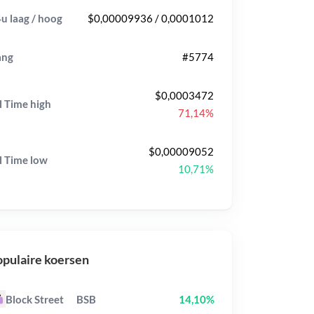
u laag / hoog
$0,00009936 / 0,0001012
ang
#5774
$0,0003472
l Time
high
71,14%
$0,00009052
l Time
low
10,71%
pulaire koersen
Block Street
BSB
14,10%