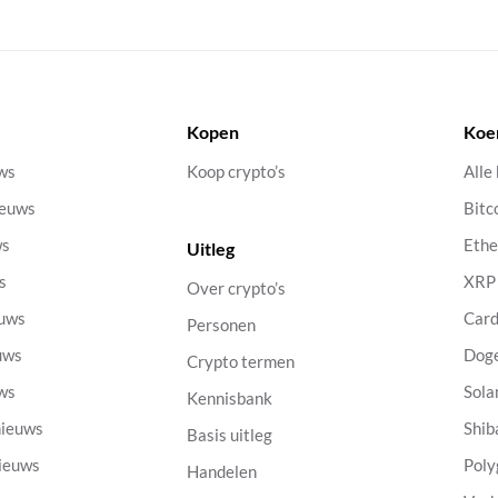
Kopen
Koe
uws
Koop crypto’s
Alle
ieuws
Bitc
ws
Eth
Uitleg
s
XRP
Over crypto’s
euws
Car
Personen
uws
Dog
Crypto termen
uws
Sola
Kennisbank
nieuws
Shib
Basis uitleg
nieuws
Poly
Handelen