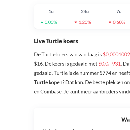
1u
24u
7d
0,00%
1,20%
0,60%
Live Turtle koers
De Turtle koers van vandaag is
$0,0001002
$16. De koers is gedaald met
$0,0₆-931
. Da
gedaald. Turtle is de nummer 5774 en heeft
Turtle kopen? Dat kan. De beste plekken om
en Coinbase. Je kunt meer aanbieders vind
Wat 