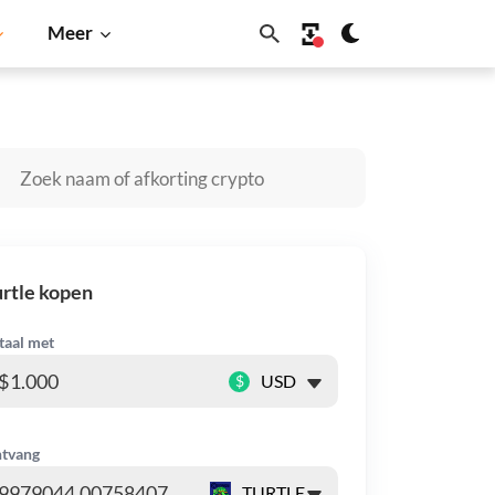
Meer
Solana
BNB
rtle kopen
taal met
$
tvang