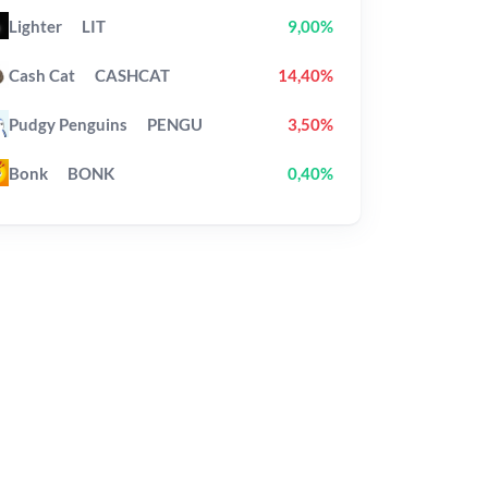
Lighter
LIT
9,00%
Cash Cat
CASHCAT
14,40%
Pudgy Penguins
PENGU
3,50%
Bonk
BONK
0,40%