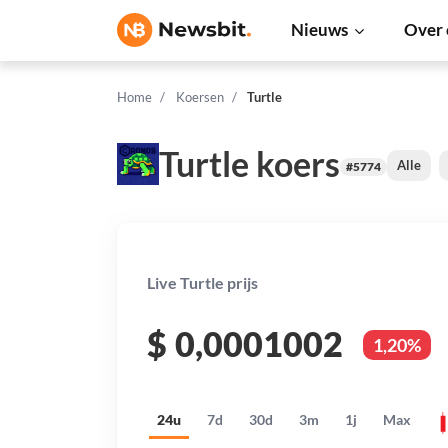
Nieuws
Over 
Home
Koersen
Turtle
Turtle koers
Alle
#5774
Live Turtle prijs
$
0,0001002
1,20%
24u
7d
30d
3m
1j
Max