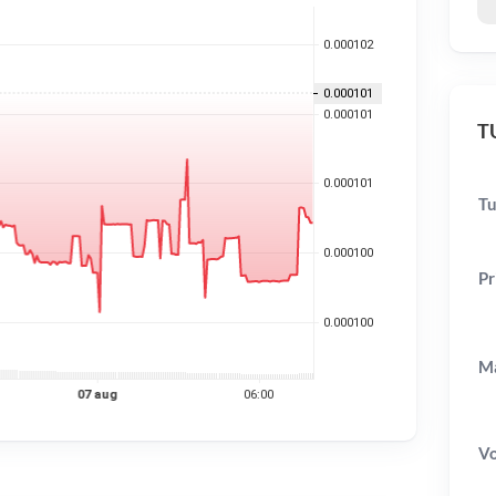
TU
Tu
Pr
Ma
V