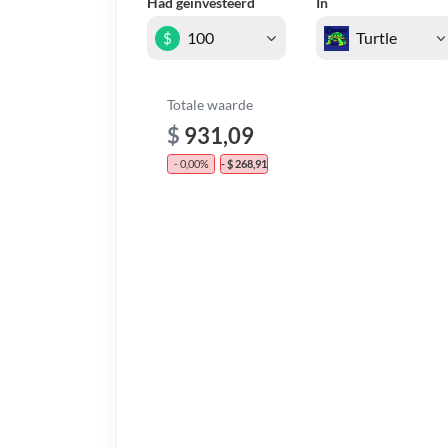
Had geïnvesteerd
In
$
Totale waarde
$
931,09
- 0,00%
- $ 268,91