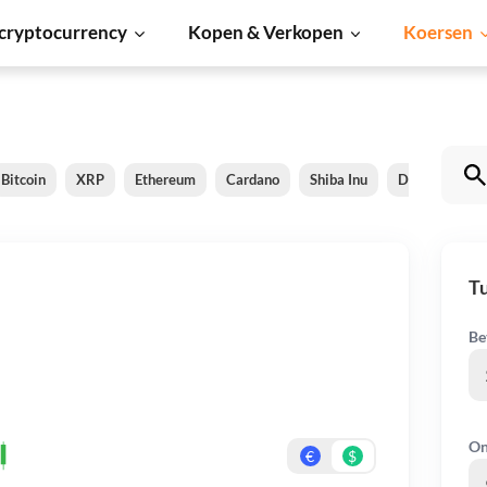
cryptocurrency
Kopen & Verkopen
Koersen
Bitcoin
XRP
Ethereum
Cardano
Shiba Inu
Dogecoin
Tu
Be
On
€
$