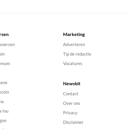
rsen
Marketing
 koersen
Adverteren
oin
Tip de redactie
ereum
Vacatures
dano
Newsbit
ecoin
Contact
na
Over ons
a Inu
Privacy
gon
Disclaimer