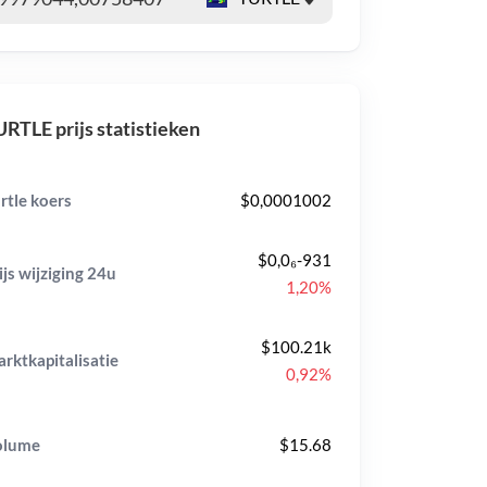
RTLE prijs statistieken
rtle koers
$0,0001002
$0,0₆-931
ijs wijziging
24u
1,20%
$100.21k
rktkapitalisatie
0,92%
olume
$15.68