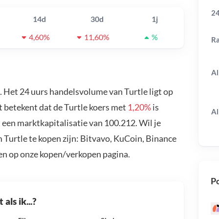
24
14d
30d
1j
4,60%
11,60%
%
R
Al
. Het 24 uurs handelsvolume van Turtle ligt op
t betekent dat de Turtle koers met
1,20%
is
Al
 een marktkapitalisatie van 100.212. Wil je
 Turtle te kopen zijn: Bitvavo, KuCoin, Binance
en op onze kopen/verkopen pagina.
Po
als ik...?