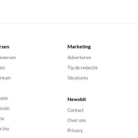
rsen
Marketing
 koersen
Adverteren
oin
Tip de redactie
ereum
Vacatures
dano
Newsbit
ecoin
Contact
na
Over ons
a Inu
Privacy