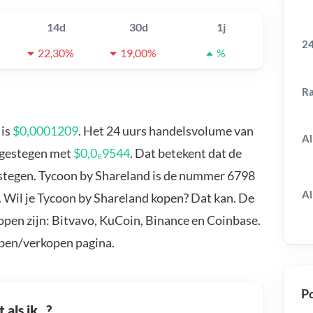
14d
30d
1j
24
22,30%
19,00%
%
R
 is
$0,0001209
. Het 24 uurs handelsvolume van
Al
s gestegen met
$0,0₆9544
. Dat betekent dat de
stegen. Tycoon by Shareland is de nummer 6798
Al
. Wil je Tycoon by Shareland kopen? Dat kan. De
open zijn: Bitvavo, KuCoin, Binance en Coinbase.
open/verkopen pagina.
Po
als ik...?