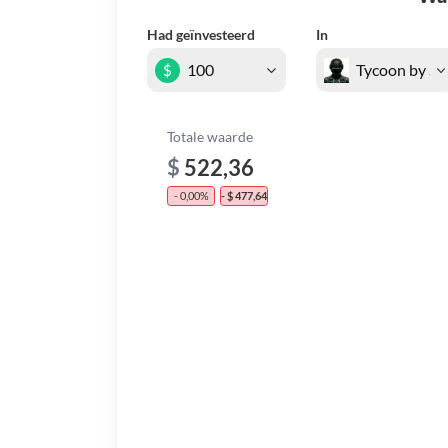
Had geïnvesteerd
In
$
Totale waarde
$
522,36
- 0,00%
- $ 477,64