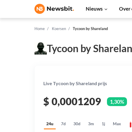
Nieuws
Over 
Home
Koersen
Tycoon by Shareland
Tycoon by Sharelan
Live Tycoon by Shareland prijs
$
0,0001209
1,30%
24u
7d
30d
3m
1j
Max