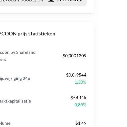
COON prijs statistieken
coon by Shareland
$0,0001209
ers
$0,0₆9544
ijs wijziging
24u
1,30%
$54.11k
rktkapitalisatie
0,80%
olume
$1.49