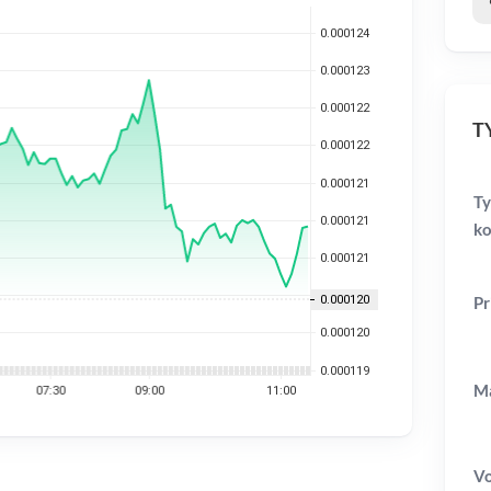
TY
Ty
ko
Pr
Ma
V