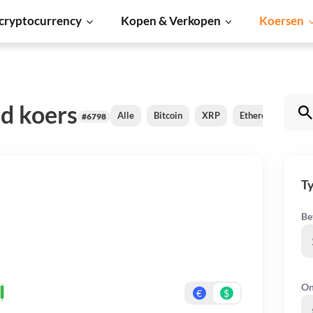
cryptocurrency
Kopen & Verkopen
Koersen
d koers
Alle
Bitcoin
XRP
Ethereum
Car
#6798
Ty
Be
On
€
$