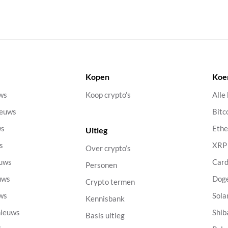
Kopen
Koe
uws
Koop crypto’s
Alle
ieuws
Bitc
ws
Eth
Uitleg
s
XRP
Over crypto’s
euws
Car
Personen
uws
Dog
Crypto termen
uws
Sola
Kennisbank
nieuws
Shib
Basis uitleg