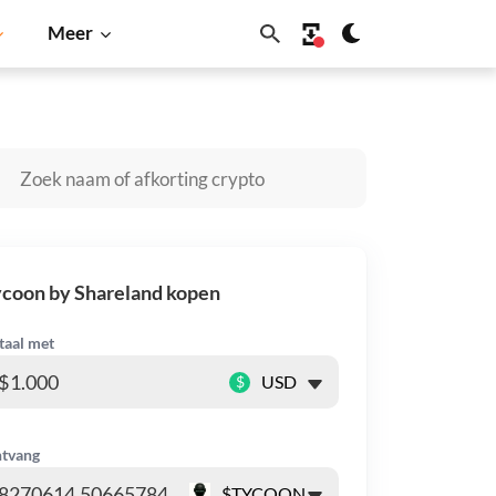
Meer
dano
Shiba Inu
Dogecoin
Solana
BNB
coon by Shareland kopen
taal met
$
tvang