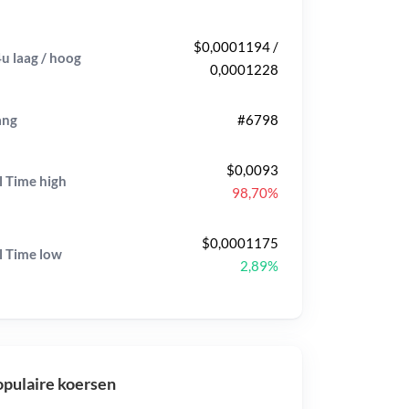
$0,0001194 /
u laag / hoog
0,0001228
ang
#6798
$0,0093
l Time
high
98,70%
$0,0001175
l Time
low
2,89%
pulaire koersen