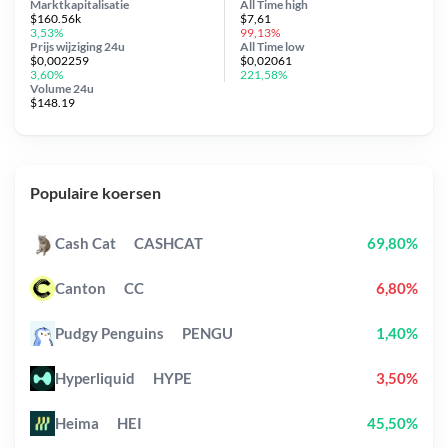
Marktkapitalisatie
All Time
high
$160.56k
$7,61
3,53%
99,13%
Prijs wijziging
24u
All Time
low
$0,002259
$0,02061
3,60%
221,58%
Volume 24u
$148.19
Populaire koersen
Cash Cat
CASHCAT
69,80%
Canton
CC
6,80%
Pudgy Penguins
PENGU
1,40%
Hyperliquid
HYPE
3,50%
Heima
HEI
45,50%