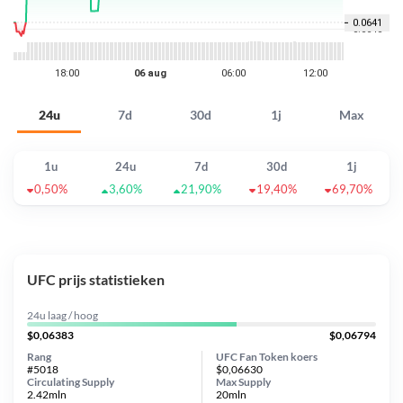
24u
7d
30d
1j
Max
1u
24u
7d
30d
1j
0,50%
3,60%
21,90%
19,40%
69,70%
UFC prijs statistieken
24u laag / hoog
$0,06383
$0,06794
Rang
UFC Fan Token koers
#5018
$0,06630
Circulating Supply
Max Supply
2.42mln
20mln