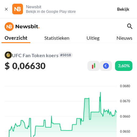
Newsbit
Bekijk
Bekijk in de Google Play store
Overzicht
Statistieken
Uitleg
Nieuws
UFC Fan Token koers
#5018
$
0,06630
3,60%
€