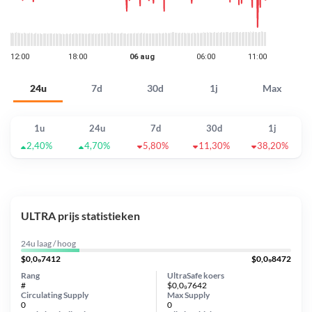
24u
7d
30d
1j
Max
1u
24u
7d
30d
1j
2,40%
4,70%
5,80%
11,30%
38,20%
ULTRA prijs statistieken
24u laag / hoog
$0,0₉7412
$0,0₉8472
Rang
UltraSafe koers
#
$0,0₉7642
Circulating Supply
Max Supply
0
0