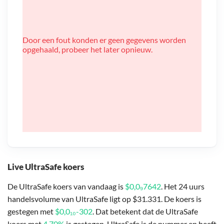
Door een fout konden er geen gegevens worden
opgehaald, probeer het later opnieuw.
Live UltraSafe koers
De UltraSafe koers van vandaag is
$0,0₉7642
. Het 24 uurs
handelsvolume van UltraSafe ligt op $31.331. De koers is
gestegen met
$0,0₁₀-302
. Dat betekent dat de UltraSafe
koers met
4,70%
is gestegen. UltraSafe is de nummer en heeft