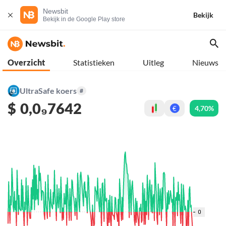
Newsbit
Bekijk
Bekijk in de Google Play store
Overzicht
Statistieken
Uitleg
Nieuws
UltraSafe koers
#
$
0,0₉7642
4,70%
€