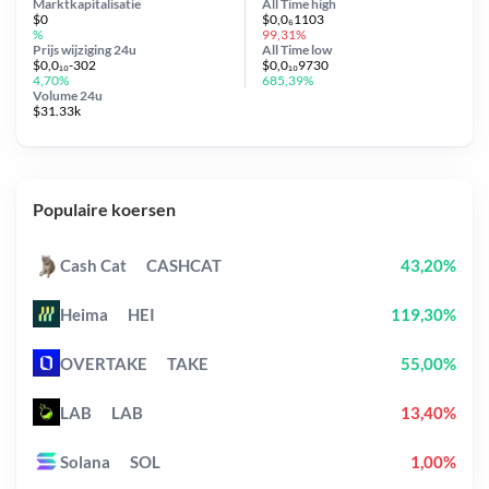
Marktkapitalisatie
All Time
high
$0
$0,0₆1103
%
99,31%
Prijs wijziging
24u
All Time
low
$0,0₁₀-302
$0,0₁₀9730
4,70%
685,39%
Volume 24u
$31.33k
Populaire koersen
Cash Cat
CASHCAT
43,20%
Heima
HEI
119,30%
OVERTAKE
TAKE
55,00%
LAB
LAB
13,40%
Solana
SOL
1,00%