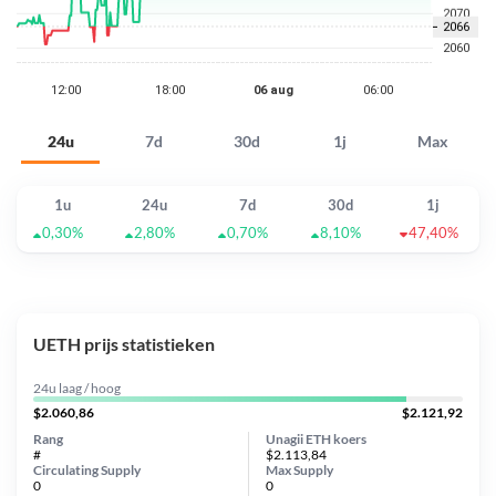
24u
7d
30d
1j
Max
1u
24u
7d
30d
1j
0,30%
2,80%
0,70%
8,10%
47,40%
UETH prijs statistieken
24u laag / hoog
$2.060,86
$2.121,92
Rang
Unagii ETH koers
#
$2.113,84
Circulating Supply
Max Supply
0
0