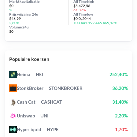
Marktkapitalisatie
All Time
high
$0
$5.472,56
%
61,37%
Prijs wijziging
24u
All Time
low
$46,99
$0,0₈2044
2,80%
103.441.199.445.469,16%
Volume 24u
$0
Populaire koersen
Heima
HEI
252,40%
StonkBroker
STONKBROKER
36,20%
Cash Cat
CASHCAT
31,40%
Uniswap
UNI
2,20%
Hyperliquid
HYPE
1,70%