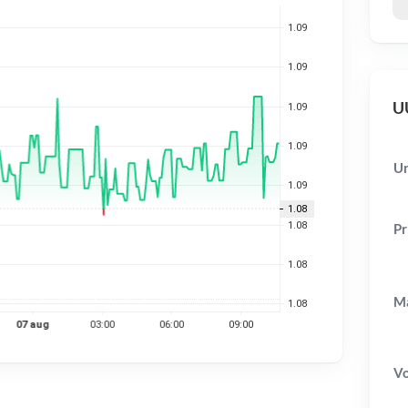
UU
Un
Pr
Ma
V