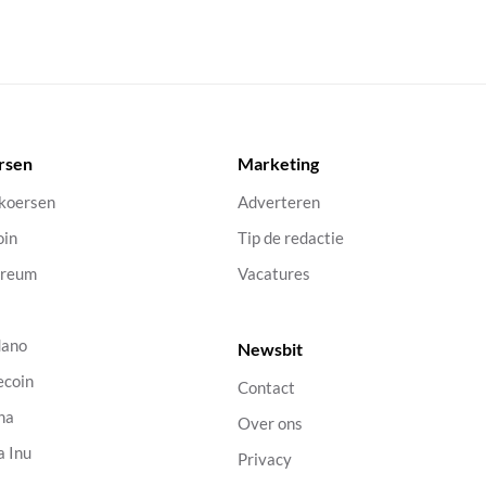
rsen
Marketing
 koersen
Adverteren
oin
Tip de redactie
ereum
Vacatures
dano
Newsbit
ecoin
Contact
na
Over ons
a Inu
Privacy