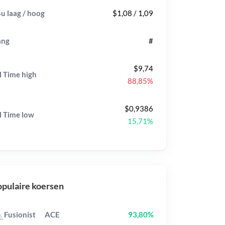
u laag / hoog
$1,08 / 1,09
ang
#
$9,74
l Time
high
88,85%
$0,9386
l Time
low
15,71%
pulaire koersen
Fusionist
ACE
93,80%