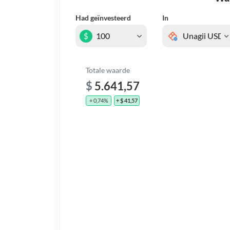
Had geïnvesteerd
In
$
Totale waarde
$
5.641,57
+ 0,74%
+ $ 41,57