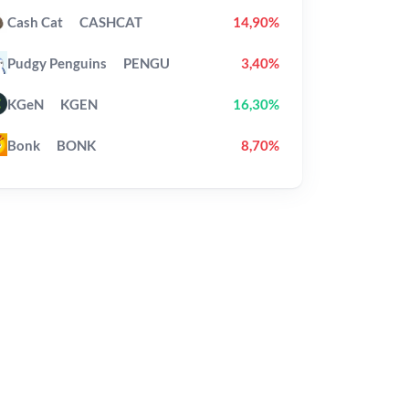
Cash Cat
CASHCAT
14,90%
Pudgy Penguins
PENGU
3,40%
KGeN
KGEN
16,30%
Bonk
BONK
8,70%