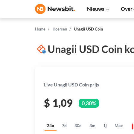
Nieuws
Over 
Home
Koersen
Unagii USD Coin
Unagii USD Coin k
Live Unagii USD Coin prijs
$
1,09
0,30%
24u
7d
30d
3m
1j
Max