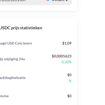
SDC prijs statistieken
agii USD Coin koers
$1,09
$0,0005623
ijs wijziging
24u
0,30%
$0
rktkapitalisatie
%
olume
$0