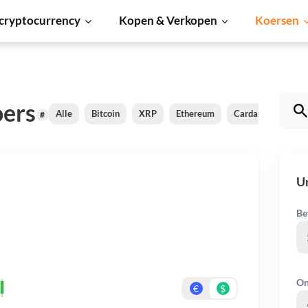
cryptocurrency
Kopen & Verkopen
Koersen
oers
Alle
Bitcoin
XRP
Ethereum
Cardano
Shiba
#
Un
Be
On
€
$