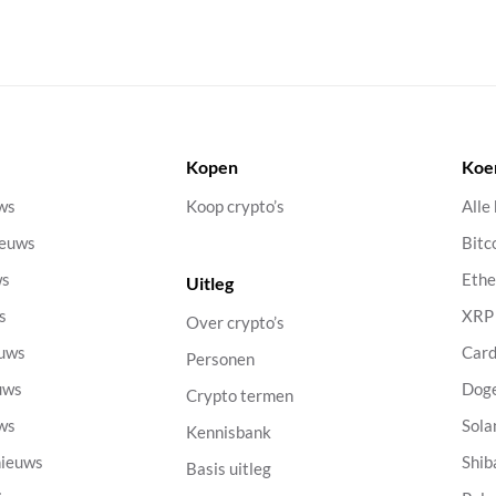
Kopen
Koe
uws
Koop crypto’s
Alle
ieuws
Bitc
ws
Eth
Uitleg
s
XRP
Over crypto’s
euws
Car
Personen
uws
Dog
Crypto termen
uws
Sola
Kennisbank
nieuws
Shib
Basis uitleg