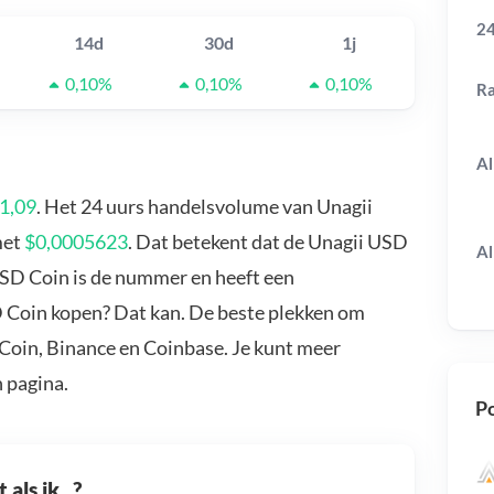
24
14d
30d
1j
0,10%
0,10%
0,10%
R
Al
1,09
. Het 24 uurs handelsvolume van Unagii
met
$0,0005623
. Dat betekent dat de Unagii USD
Al
USD Coin is de nummer en heeft een
D Coin kopen? Dat kan. De beste plekken om
uCoin, Binance en Coinbase. Je kunt meer
 pagina.
Po
als ik...?