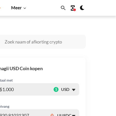
Meer
 Inu
Dogecoin
Solana
BNB
agii USD Coin kopen
taal met
$
tvang