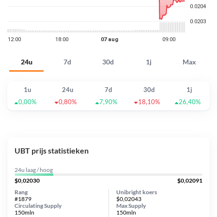
24u
7d
30d
1j
Max
1u
24u
7d
30d
1j
0,00%
0,80%
7,90%
18,10%
26,40%
UBT prijs statistieken
24u laag / hoog
$0,02030
$0,02091
Rang
Unibright koers
#1879
$0,02043
Circulating Supply
Max Supply
150mln
150mln