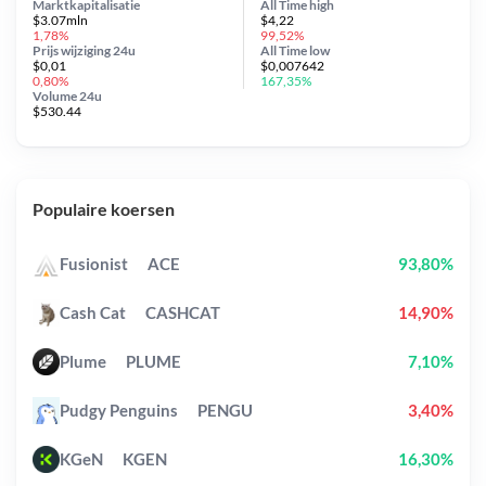
Marktkapitalisatie
All Time
high
$3.07mln
$4,22
1,78%
99,52%
Prijs wijziging
24u
All Time
low
$0,01
$0,007642
0,80%
167,35%
Volume 24u
$530.44
Populaire koersen
Fusionist
ACE
93,80%
Cash Cat
CASHCAT
14,90%
Plume
PLUME
7,10%
Pudgy Penguins
PENGU
3,40%
KGeN
KGEN
16,30%