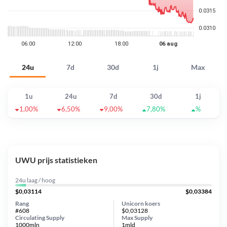
24u
7d
30d
1j
Max
1u
24u
7d
30d
1j
1,00%
6,50%
9,00%
7,80%
%
UWU prijs statistieken
24u laag / hoog
$0,03114
$0,03384
Rang
Unicorn koers
#608
$0,03128
Circulating Supply
Max Supply
1000mln
1mld