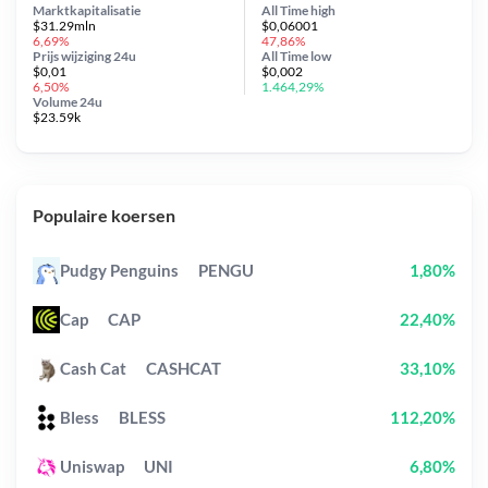
Marktkapitalisatie
All Time
high
$31.29mln
$0,06001
6,69%
47,86%
Prijs wijziging
24u
All Time
low
$0,01
$0,002
6,50%
1.464,29%
Volume 24u
$23.59k
Populaire koersen
Pudgy Penguins
PENGU
1,80%
Cap
CAP
22,40%
Cash Cat
CASHCAT
33,10%
Bless
BLESS
112,20%
Uniswap
UNI
6,80%