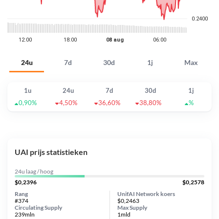
24u
7d
30d
1j
Max
1u
24u
7d
30d
1j
0,90%
4,50%
36,60%
38,80%
%
UAI prijs statistieken
24u laag / hoog
$0,2396
$0,2578
Rang
UnifAI Network koers
#374
$0,2463
Circulating Supply
Max Supply
239mln
1mld