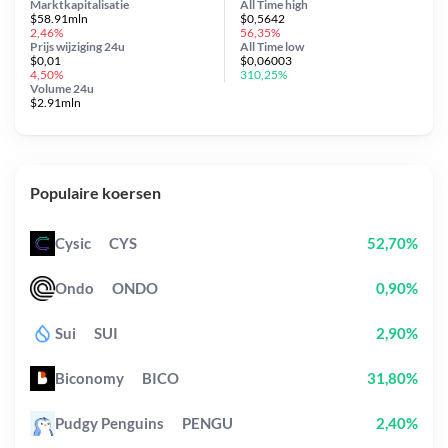
Marktkapitalisatie
All Time
high
$58.91mln
$0,5642
2,46%
56,35%
Prijs wijziging
24u
All Time
low
$0,01
$0,06003
4,50%
310,25%
Volume 24u
$2.91mln
Populaire koersen
Cysic
CYS
52,70%
Ondo
ONDO
0,90%
Sui
SUI
2,90%
Biconomy
BICO
31,80%
Pudgy Penguins
PENGU
2,40%