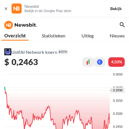
Newsbit
Bekijk
Bekijk in de Google Play store
Overzicht
Statistieken
Uitleg
Nieuws
UnifAI Network koers
#374
$
0,2463
4,50%
€