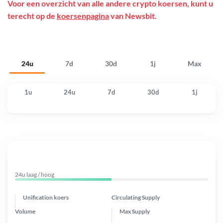
Voor een overzicht van alle andere crypto koersen, kunt u
terecht op de
koersenpagina
van Newsbit.
24u
7d
30d
1j
Max
1u
24u
7d
30d
1j
24u laag / hoog
Unification koers
Circulating Supply
Volume
Max Supply