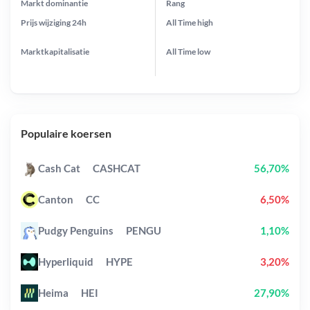
Markt dominantie
Rang
Prijs wijziging
24h
All Time
high
Marktkapitalisatie
All Time
low
Populaire koersen
Cash Cat
CASHCAT
56,70%
Canton
CC
6,50%
Pudgy Penguins
PENGU
1,10%
Hyperliquid
HYPE
3,20%
Heima
HEI
27,90%