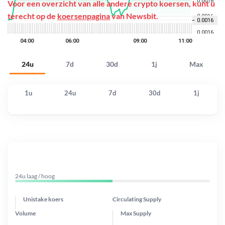
Voor een overzicht van alle andere crypto koersen, kunt u
terecht op de
koersenpagina
van Newsbit.
24u
7d
30d
1j
Max
1u
24u
7d
30d
1j
24u laag / hoog
Unistake koers
Circulating Supply
Volume
Max Supply