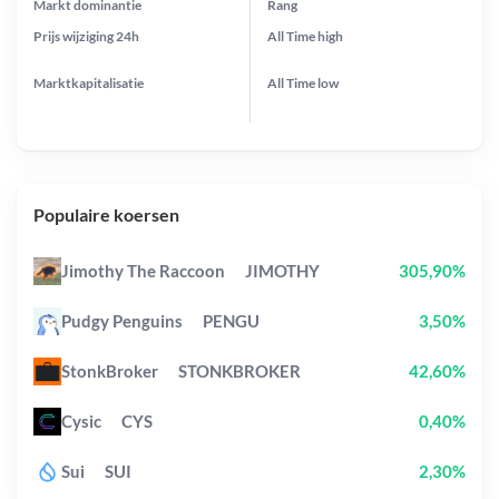
Markt dominantie
Rang
Prijs wijziging
24h
All Time
high
Marktkapitalisatie
All Time
low
Populaire koersen
Jimothy The Raccoon
JIMOTHY
305,90%
Pudgy Penguins
PENGU
3,50%
StonkBroker
STONKBROKER
42,60%
Cysic
CYS
0,40%
Sui
SUI
2,30%