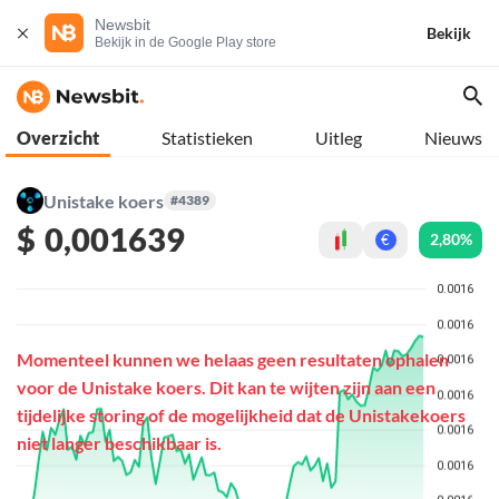
Newsbit
Bekijk
Bekijk in de Google Play store
Overzicht
Statistieken
Uitleg
Nieuws
Unistake koers
#4389
$
0,001639
2,80%
€
Momenteel kunnen we helaas geen resultaten ophalen
voor de Unistake koers. Dit kan te wijten zijn aan een
tijdelijke storing of de mogelijkheid dat de Unistakekoers
niet langer beschikbaar is.